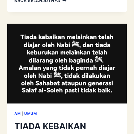
BACA SELANJUTNYA
AIR
KERETA
AM
|
UMUM
TIADA KEBAIKAN