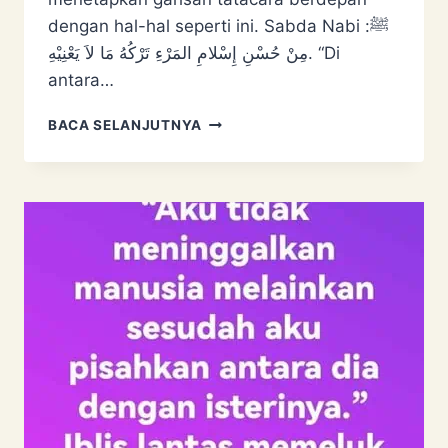
dengan hal-hal seperti ini. Sabda Nabi ﷺ:
مِنْ حُسْنِ إِسْلامِ المَرْءِ تَرْكُهُ مَا لاَ يَعْنِيْهِ. “Di
antara…
BERI
BACA SELANJUTNYA
KOMEN
ISU
SENSASI
&
KONTROVERSI