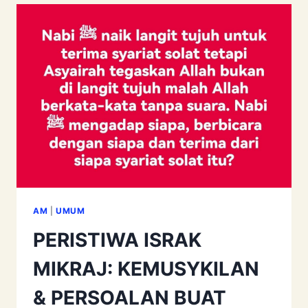
ﷺ
SUDAH
AJAR
AM
|
UMUM
PERISTIWA ISRAK
MIKRAJ: KEMUSYKILAN
& PERSOALAN BUAT