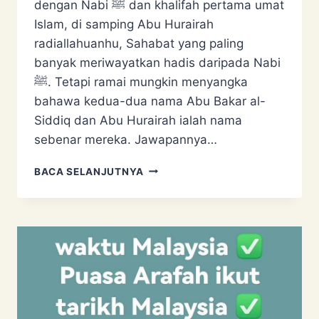
dengan Nabi ﷺ dan khalifah pertama umat
Islam, di samping Abu Hurairah
radiallahuanhu, Sahabat yang paling
banyak meriwayatkan hadis daripada Nabi
ﷺ. Tetapi ramai mungkin menyangka
bahawa kedua-dua nama Abu Bakar al-
Siddiq dan Abu Hurairah ialah nama
sebenar mereka. Jawapannya…
NAMA
BACA SELANJUTNYA
SEBENAR
ABU
BAKAR
AL-
SIDDIQ
&
ABU
HURAIRAH