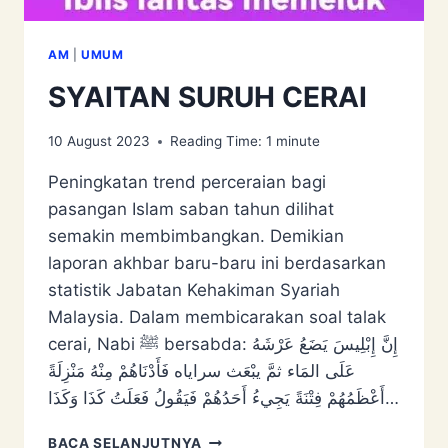
AM
|
UMUM
SYAITAN SURUH CERAI
10 August 2023
Reading Time:
1
minute
Peningkatan trend perceraian bagi
pasangan Islam saban tahun dilihat
semakin membimbangkan. Demikian
laporan akhbar baru-baru ini berdasarkan
statistik Jabatan Kehakiman Syariah
Malaysia. Dalam membicarakan soal talak
cerai, Nabi ﷺ bersabda: إِنَّ ‌إِبْلِيسَ ‌يَضَعُ ‌عَرْشَهُ
‌عَلَى ‌المَاء ثمَّ يبْعَث سراياه فَأَدْنَاهُمْ مِنْهُ مَنْزِلَةً
أَعْظَمُهُمْ فِتْنَةً يَجِيءُ أَحَدُهُمْ فَيَقُولُ فَعَلَتُ كَذَا وَكَذَا…
SYAITAN
BACA SELANJUTNYA