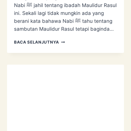
Nabi ﷺ jahil tentang ibadah Maulidur Rasul
ini. Sekali lagi tidak mungkin ada yang
berani kata bahawa Nabi ﷺ tahu tentang
sambutan Maulidur Rasul tetapi baginda…
EMPAT
BACA SELANJUTNYA
SOALAN
SEPUTAR
MAULIDUR
RASUL