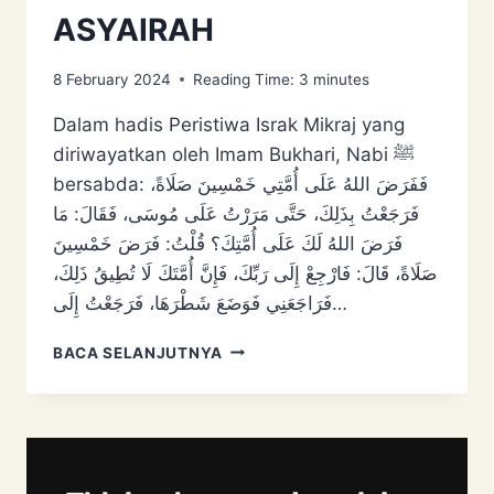
ASYAIRAH
8 February 2024
Reading Time:
3
minutes
Dalam hadis Peristiwa Israk Mikraj yang
diriwayatkan oleh Imam Bukhari, Nabi ﷺ
bersabda: فَفَرَضَ اللهُ عَلَى أُمَّتِي خَمْسِينَ صَلَاةً،
فَرَجَعْتُ بِذَلِكَ، حَتَّى مَرَرْتُ عَلَى مُوسَى، فَقَالَ: مَا
فَرَضَ اللهُ لَكَ عَلَى أُمَّتِكَ؟ قُلْتُ: فَرَضَ خَمْسِينَ
صَلَاةً، قَالَ: فَارْجِعْ إِلَى رَبِّكَ، فَإِنَّ أُمَّتَكَ لَا تُطِيقُ ذَلِكَ،
فَرَاجَعَنِي فَوَضَعَ شَطْرَهَا، فَرَجَعْتُ إِلَى…
PERISTIWA
BACA SELANJUTNYA
ISRAK
MIKRAJ:
KEMUSYKILAN
&
PERSOALAN
BUAT