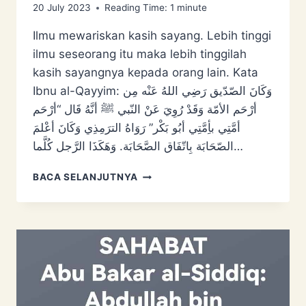
20 July 2023
Reading Time:
1
minute
Ilmu mewariskan kasih sayang. Lebih tinggi
ilmu seseorang itu maka lebih tinggilah
kasih sayangnya kepada orang lain. Kata
Ibnu al-Qayyim: وَكَانَ الصّدّيق رَضِي اللهُ عَنْه مِن
أرْحَم الأمّة وَقَدْ رُوِيَ عَنْ النّبي ﷺ أنَّهُ قَال “أرْحَم
أمَّتِي بأِمَّتِي أبُو بَكْر” رَوَاهُ الترَمِذِي وَكَانَ أعْلمَ
الصّحَابَة بِاتّفَاق الصَّحَابَة. وَهَكَذَا الرَّجل كُلَّما…
KURANG
BACA SELANJUTNYA
KASIH
SAYANG