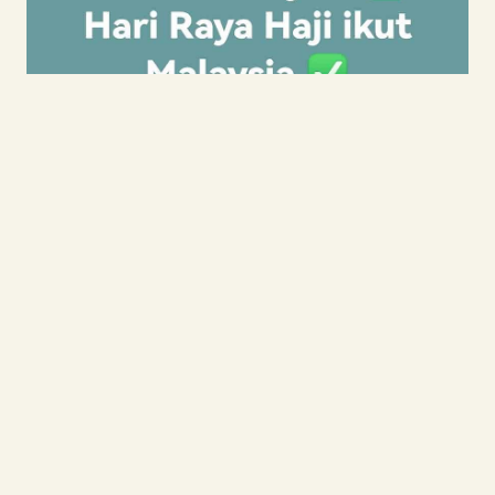
BULAN ISLAM
|
DOA
|
IBADAT
|
UMUM
|
ZULHIJAH
DOA ARAFAH: IKUT
WAKTU MEKAH /
MALAYSIA?
27 June 2023
Reading Time:
2
minutes
Doa hari Arafah pada tanggal 09 Zulhijah
ada kelebihan dan fadilatnya. Sabda Nabi
ﷺ: خَيْرُ ‌الدُّعَاءِ ‌دُعَاءُ يَوْمِ عَرَفَةَ “Sebaik-baik doa