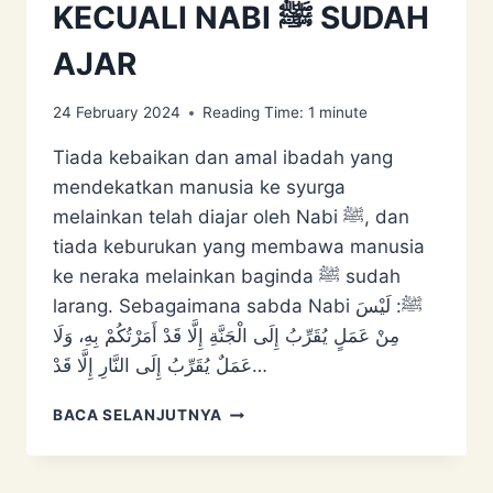
KECUALI NABI ﷺ SUDAH
AJAR
24 February 2024
Reading Time:
1
minute
Tiada kebaikan dan amal ibadah yang
mendekatkan manusia ke syurga
melainkan telah diajar oleh Nabi ﷺ, dan
tiada keburukan yang membawa manusia
ke neraka melainkan baginda ﷺ sudah
larang. Sebagaimana sabda Nabi ﷺ: لَيْسَ
مِنْ عَمَلٍ يُقَرِّبُ إِلَى ‌الْجَنَّةِ إِلَّا قَدْ ‌أَمَرْتُكُمْ ‌بِهِ، وَلَا
عَمَلٌ يُقَرِّبُ إِلَى النَّارِ إِلَّا قَدْ…
TIADA
BACA SELANJUTNYA
KEBAIKAN
KECUALI
NABI