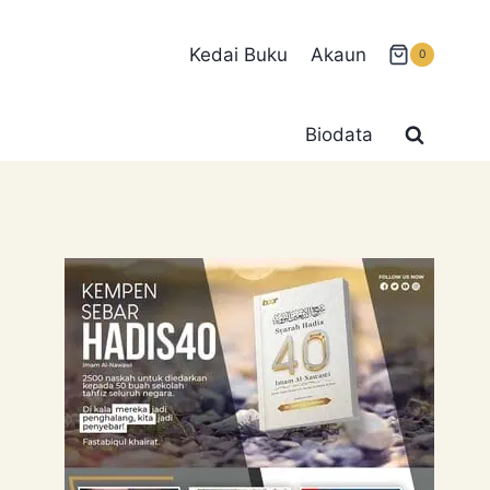
Kedai Buku
Akaun
0
Biodata