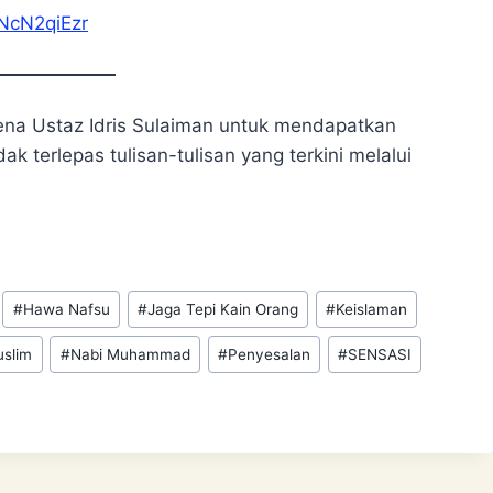
NcN2qiEzr
ena Ustaz Idris Sulaiman untuk mendapatkan
ak terlepas tulisan-tulisan yang terkini melalui
#
Hawa Nafsu
#
Jaga Tepi Kain Orang
#
Keislaman
slim
#
Nabi Muhammad
#
Penyesalan
#
SENSASI