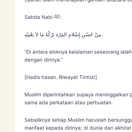
Sabda Nabi ﷺ:
مِنْ حُسْنِ إِسْلامِ المَرْءِ تَرْكُهُ مَا لاَ يَعْنِيْهِ.
“Di antara eloknya keislaman seseorang ialah
dengan dirinya.”
[Hadis hasan. Riwayat Tirmizi]
Muslim diperintahkan supaya meninggalkan pe
sama ada perkataan atau perbuatan.
Sebaliknya setiap Muslim haruslah bersung
manfaat kepada dirinya; di dunia dan akhira