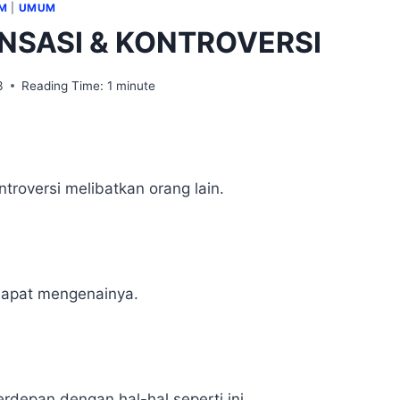
M
|
UMUM
ENSASI & KONTROVERSI
3
Reading Time:
1
minute
ntroversi melibatkan orang lain.
apat mengenainya.
rdepan dengan hal-hal seperti ini.