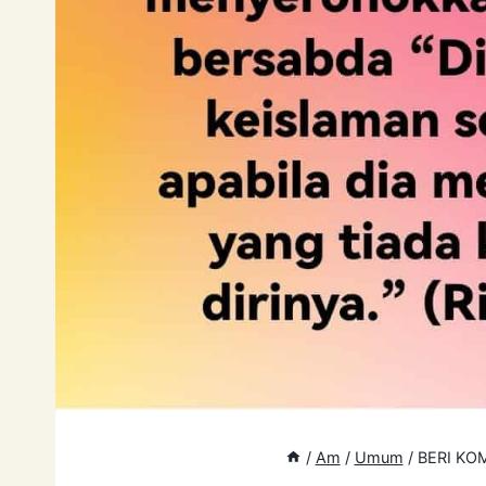
/
Am
/
Umum
/
BERI KO