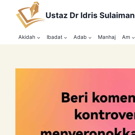
Skip
to
Ustaz Dr Idris Sulaiman
content
Akidah
Ibadat
Adab
Manhaj
Am