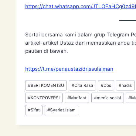
https://chat.whatsapp.com/JTLOFaHCg0z49
Sertai bersama kami dalam grup Telegram P
artikel-artikel Ustaz dan memastikan anda tid
pautan di bawah.
https://t.me/penaustazidrissulaiman
Post
#
BERI KOMEN ISU
#
Cita Rasa
#
Dos
#
hadis
Tags:
#
KONTROVERSI
#
Manfaat
#
media sosial
#
Mu
#
Sifat
#
Syariat Islam