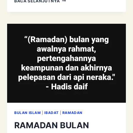
BACA SELANJUTNYA
ASYURA:
SEDIH
ATAU
GEMBIRA?
BUBUR
ASYURA
BULAN ISLAM
|
IBADAT
|
RAMADAN
RAMADAN BULAN