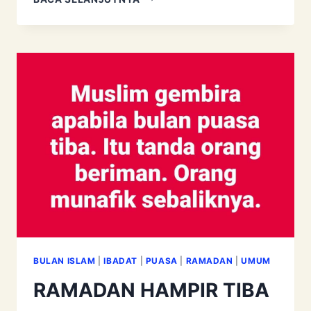
BULAN
RAHMAT
SELURUHNYA
BUKAN
HANYA
PADA
AWALNYA
BULAN ISLAM
|
IBADAT
|
PUASA
|
RAMADAN
|
UMUM
RAMADAN HAMPIR TIBA