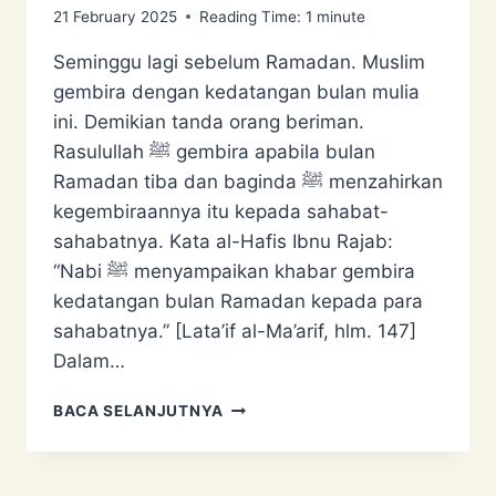
21 February 2025
Reading Time:
1
minute
Seminggu lagi sebelum Ramadan. Muslim
gembira dengan kedatangan bulan mulia
ini. Demikian tanda orang beriman.
Rasulullah ﷺ gembira apabila bulan
Ramadan tiba dan baginda ﷺ menzahirkan
kegembiraannya itu kepada sahabat-
sahabatnya. Kata al-Hafis Ibnu Rajab:
“Nabi ﷺ menyampaikan khabar gembira
kedatangan bulan Ramadan kepada para
sahabatnya.” [Lata’if al-Ma’arif, hlm. 147]
Dalam…
RAMADAN
BACA SELANJUTNYA
HAMPIR
TIBA