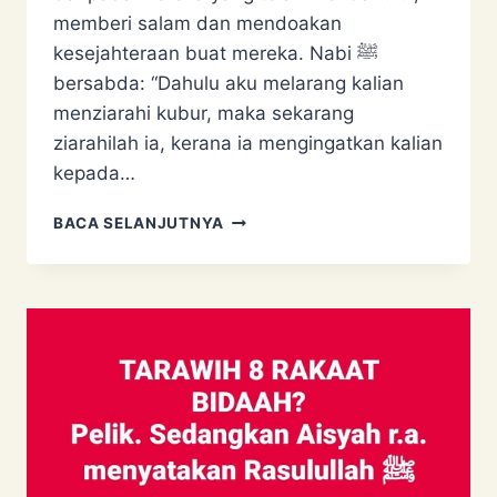
memberi salam dan mendoakan
kesejahteraan buat mereka. Nabi ﷺ
bersabda: “Dahulu aku melarang kalian
menziarahi kubur, maka sekarang
ziarahilah ia, kerana ia mengingatkan kalian
kepada…
ZIARAH
BACA SELANJUTNYA
KUBUR
PADA
HARI
RAYA