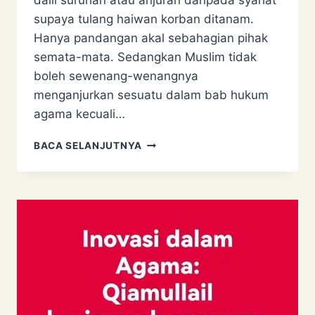
dalil suruhan atau anjuran daripada syariat
supaya tulang haiwan korban ditanam.
Hanya pandangan akal sebahagian pihak
semata-mata. Sedangkan Muslim tidak
boleh sewenang-wenangnya
menganjurkan sesuatu dalam bab hukum
agama kecuali…
TULANG
BACA SELANJUTNYA
KORBAN
BOLEH
DIBUANG