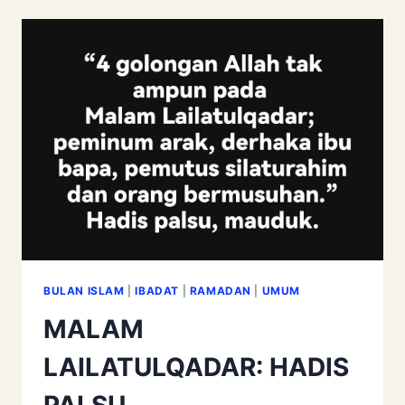
ANTARA
RAKAAT
SOLAT
TARAWIH
BULAN ISLAM
|
IBADAT
|
RAMADAN
|
UMUM
MALAM
LAILATULQADAR: HADIS
PALSU