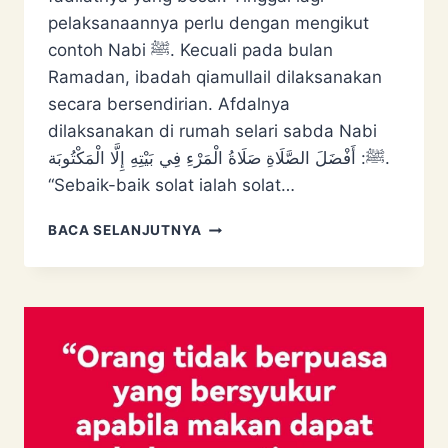
pelaksanaannya perlu dengan mengikut
contoh Nabi ﷺ. Kecuali pada bulan
Ramadan, ibadah qiamullail dilaksanakan
secara bersendirian. Afdalnya
dilaksanakan di rumah selari sabda Nabi
ﷺ: أَفْضَلَ الصَّلَاةِ صَلَاةُ الْمَرْءِ ‌فِي ‌بَيْتِهِ ‌إِلَّا ‌الْمَكْتُوبَة.
“Sebaik-baik solat ialah solat…
INOVASI
BACA SELANJUTNYA
BAHARU
AGAMA
–
QIAMULAIL
BERJEMAAH
MALAM
ARAFAH