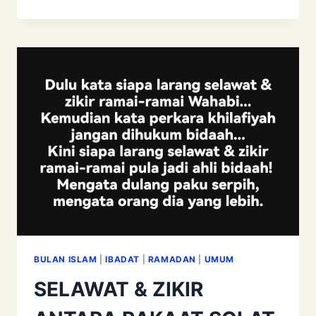
LUCAH
ARTIS
MENCEMARKAN
KESUCIAN
RAMADAN
BULAN ISLAM
|
IBADAT
|
RAMADAN
|
UMUM
SELAWAT & ZIKIR