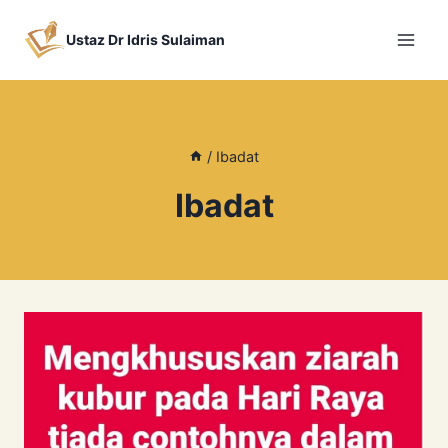
Skip
to
Ustaz Dr Idris Sulaiman
content
/
Ibadat
Ibadat