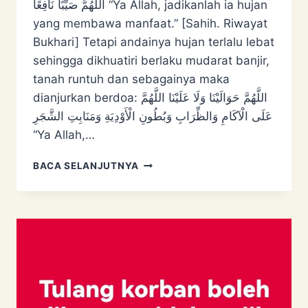
اللَّهُمَّ ‌صَيِّبًا ‌نَافِعًا “Ya Allah, jadikanlah ia hujan
yang membawa manfaat.” [Sahih. Riwayat
Bukhari] Tetapi andainya hujan terlalu lebat
sehingga dikhuatiri berlaku mudarat banjir,
tanah runtuh dan sebagainya maka
dianjurkan berdoa: اللَّهُمَّ ‌حَوَالَيْنَا ‌وَلَا ‌عَلَيْنَا اللَّهُمَّ
عَلَى الْآكَامِ وَالظِّرَابِ وَبُطُونِ الْأَوْدِيَةِ وَمَنَابِتِ الشَّجَرِ
“Ya Allah,…
DOA
BACA SELANJUTNYA
ALIH
HUJAN