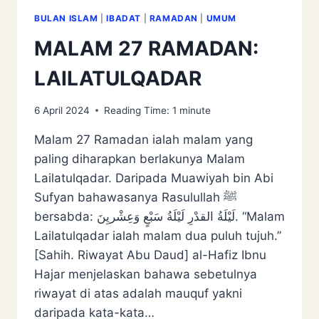
BULAN ISLAM
|
IBADAT
|
RAMADAN
|
UMUM
MALAM 27 RAMADAN:
LAILATULQADAR
6 April 2024
Reading Time:
1
minute
Malam 27 Ramadan ialah malam yang
paling diharapkan berlakunya Malam
Lailatulqadar. Daripada Muawiyah bin Abi
Sufyan bahawasanya Rasulullah ﷺ
bersabda: لَيْلَةُ القدْرِ ‌لَيْلَةُ ‌سَبْعٍ ‌وَعِشْريِنَ. “Malam
Lailatulqadar ialah malam dua puluh tujuh.”
[Sahih. Riwayat Abu Daud] al-Hafiz Ibnu
Hajar menjelaskan bahawa sebetulnya
riwayat di atas adalah mauquf yakni
daripada kata-kata…