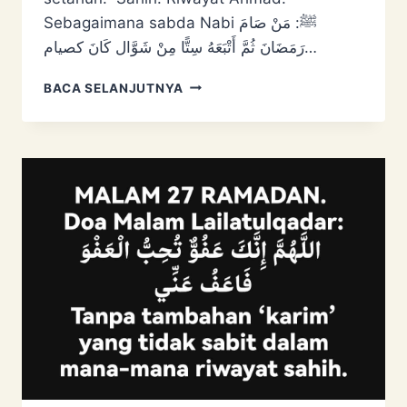
Sebagaimana sabda Nabi ﷺ: ‌مَنْ ‌صَامَ
‌رَمَضَانَ ثُمَّ أَتْبَعَهُ سِتًّا مِنْ ‌شَوَّال كَانَ كصيام…
DAPAT
BACA SELANJUTNYA
PAHALA
PUASA
SETAHUN
DUA
KALI