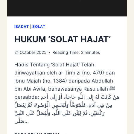
IBADAT
|
SOLAT
HUKUM ‘SOLAT HAJAT’
21 October 2025
Reading Time:
2
minutes
Hadis Tentang ‘Solat Hajat’ Telah
diriwayatkan oleh al-Tirmizi (no. 479) dan
Ibnu Majah (no. 1384) daripada Abdullah
bin Abi Awfa, bahawasanya Rasulullah ﷺ
bersabda: مَنْ كَانَتْ لَهُ إِلَى اللَّهِ حَاجَةٌ، أَوْ إِلَى أَحَدٍ
مِنْ بَنِي آدَمَ، فَلْيَتَوَضَّأْ وَلْيُحْسِنِ الْوُضُوءَ، ثُمَّ لِيُصَلِّ
رَكْعَتَيْنِ، ثُمَّ لِيُثْنِ عَلَى اللَّهِ، وَلْيُصَلِّ عَلَى النَّبِيِّ
صَلَّى…
HUKUM