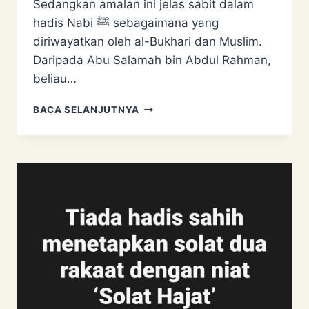
Sedangkan amalan ini jelas sabit dalam
hadis Nabi ﷺ sebagaimana yang
diriwayatkan oleh al-Bukhari dan Muslim.
Daripada Abu Salamah bin Abdul Rahman,
beliau…
TARAWIH
BACA SELANJUTNYA
8
RAKAAT
BIDAAH?