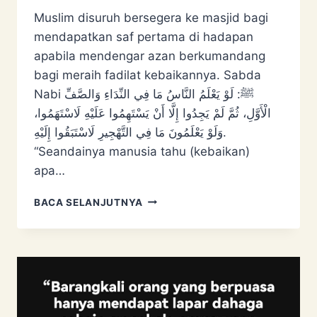
Muslim disuruh bersegera ke masjid bagi
mendapatkan saf pertama di hadapan
apabila mendengar azan berkumandang
bagi meraih fadilat kebaikannya. Sabda
Nabi ﷺ: ‌لَوْ ‌يَعْلَمُ ‌النَّاسُ ‌مَا ‌فِي ‌النِّدَاءِ ‌وَالصَّفِّ
‌الْأَوَّلِ، ثُمَّ لَمْ يَجِدُوا إِلَّا أَنْ يَسْتَهِمُوا عَلَيْهِ لَاسْتَهَمُوا،
وَلَوْ يَعْلَمُونَ مَا فِي التَّهْجِيرِ لَاسْتَبَقُوا إِلَيْهِ.
“Seandainya manusia tahu (kebaikan)
apa…
SAF
BACA SELANJUTNYA
PERTAMA
MASJID:
SIAPA
DULU
DIA
DAPAT