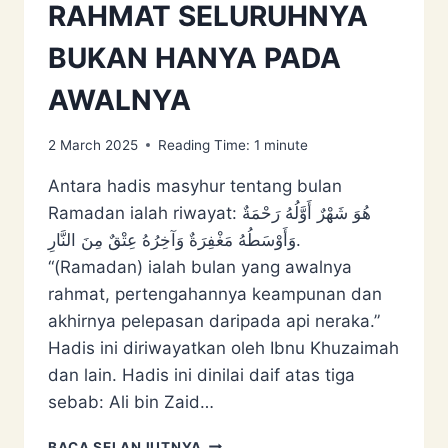
RAHMAT SELURUHNYA
BUKAN HANYA PADA
AWALNYA
2 March 2025
Reading Time:
1
minute
Antara hadis masyhur tentang bulan
Ramadan ialah riwayat: هُوَ شَهْرٌ ‌أَوَّلُهُ ‌رَحْمَةٌ
‌وَأَوْسَطُهُ ‌مَغْفِرَةٌ ‌وَآخِرُهُ ‌عِتْقٌ ‌مِنَ ‌النَّارِ.
“(Ramadan) ialah bulan yang awalnya
rahmat, pertengahannya keampunan dan
akhirnya pelepasan daripada api neraka.”
Hadis ini diriwayatkan oleh Ibnu Khuzaimah
dan lain. Hadis ini dinilai daif atas tiga
sebab: Ali bin Zaid…
RAMADAN
BACA SELANJUTNYA