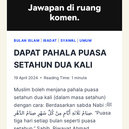
BULAN ISLAM
|
IBADAT
|
SYAWAL
|
UMUM
DAPAT PAHALA PUASA
SETAHUN DUA KALI
19 April 2024
Reading Time:
1
minute
Muslim boleh menjana pahala puasa
setahun dua kali (dalam masa setahun)
dengan cara: Berdasarkan sabda Nabi ﷺ:
‌صِيَامُ ‌ثَلَاثَةِ ‌أَيَّامٍ مِنْ كُلِّ شَهْرٍ صِيَامُ ‌الدَّهْرِ. “Puasa
tiga hari setiap bulan seperti puasa
setahun.” Sahih. Riwayat Ahmad.