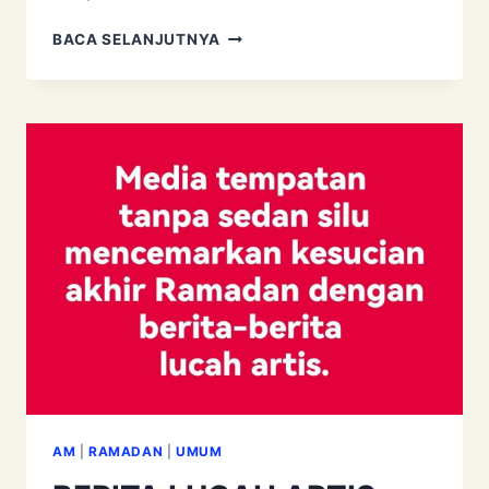
MALAM
BACA SELANJUTNYA
27
RAMADAN:
LAILATULQADAR
AM
|
RAMADAN
|
UMUM