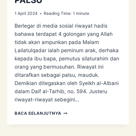
1 April 2024
Reading Time:
1
minute
Berlegar di media sosial riwayat hadis
bahawa terdapat 4 golongan yang Allah
tidak akan ampunkan pada Malam
Lailatulqadar ialah peminum arak, derhaka
kepada ibu bapa, pemutus silaturahim dan
orang yang bermusuhan. Riwayat ini
ditarafkan sebagai palsu, mauduk.
Demikian ditegaskan oleh Syeikh al-Albani
dalam Daif al-Tarhib, no. 594. Justeru
riwayat-riwayat sebegini…
MALAM
BACA SELANJUTNYA
LAILATULQADAR:
HADIS
PALSU