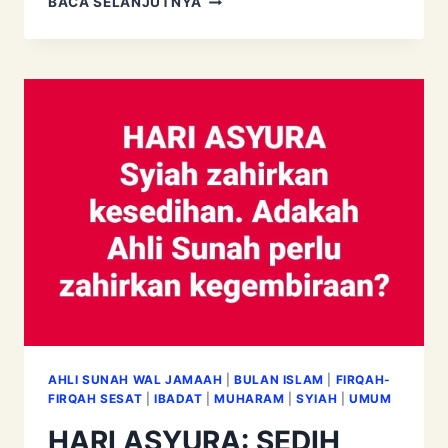
BACA SELANJUTNYA
‘SOLAT
HAJAT’
AHLI SUNAH WAL JAMAAH
|
BULAN ISLAM
|
FIRQAH-
FIRQAH SESAT
|
IBADAT
|
MUHARAM
|
SYIAH
|
UMUM
HARI ASYURA: SEDIH