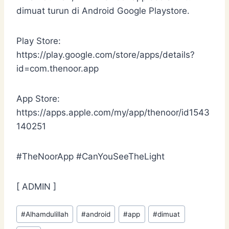
dimuat turun di Android Google Playstore.
Play Store:
https://play.google.com/store/apps/details?
id=com.thenoor.app
App Store:
https://apps.apple.com/my/app/thenoor/id1543
140251
#TheNoorApp #CanYouSeeTheLight
[ ADMIN ]
Post
#
Alhamdulillah
#
android
#
app
#
dimuat
Tags: