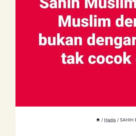
/
Hadis
/
SAHIH 