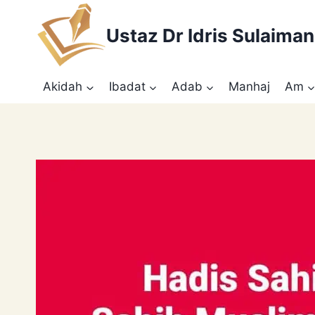
Skip
to
Ustaz Dr Idris Sulaiman
content
Akidah
Ibadat
Adab
Manhaj
Am