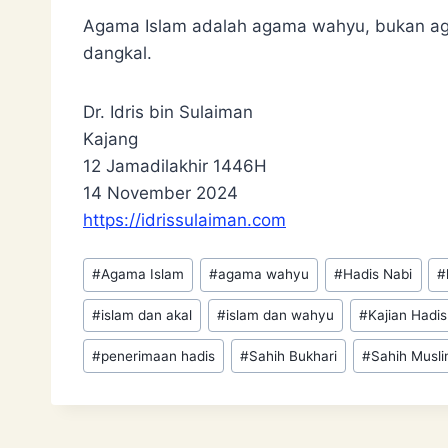
Agama Islam adalah agama wahyu, bukan aga
dangkal.
Dr. Idris bin Sulaiman
Kajang
12 Jamadilakhir 1446H
14 November 2024
https://idrissulaiman.com
Post
#
Agama Islam
#
agama wahyu
#
Hadis Nabi
#
Tags:
#
islam dan akal
#
islam dan wahyu
#
Kajian Hadis
#
penerimaan hadis
#
Sahih Bukhari
#
Sahih Musl