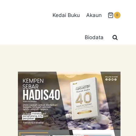
Kedai Buku
Akaun
0
Biodata