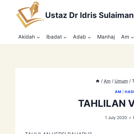
Skip
to
Ustaz Dr Idris Sulaiman
content
Akidah
Ibadat
Adab
Manhaj
Am
/
Am
/
Umum
/
AM
|
HAD
TAHLILAN 
1 July 2020