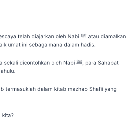
ah diajarkan oleh Nabi ﷺ atau diamalkan
aik umat ini sebagaimana dalam hadis.
icontohkan oleh Nabi ﷺ, para Sahabat
dahulu.
b termasuklah dalam kitab mazhab Shafii yang
 kita?