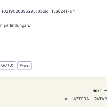
bid=10219026896295183&id=1588241794
n perlindungan.
 BAHARU?
#
versi
NEXT
AL JAZEERA – QATAR