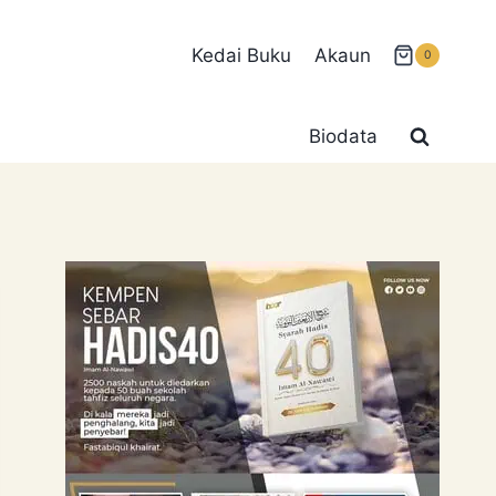
Kedai Buku
Akaun
0
Biodata