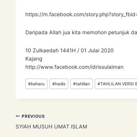
https://m.facebook.com/story.php?story_f
Daripada Allah jua kita memohon petunjuk da
10 Zulkaedah 1441H / 01 Julai 2020
Kajang
http://www.facebook.com/idrissulaiman
Post
#
baharu
#
hadis
#
tahlilan
#
TAHLILAN VERSI
Tags:
Post
PREVIOUS
SYIAH MUSUH UMAT ISLAM
navigation