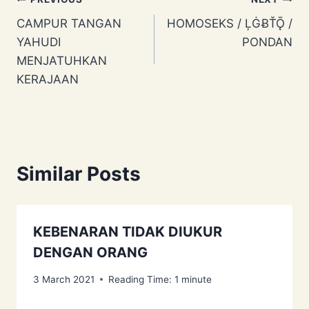
Post
CAMPUR TANGAN
HOMOSEKS / ĻĠɃŤǬ /
navigation
YAHUDI
PONDAN
MENJATUHKAN
KERAJAAN
Similar Posts
KEBENARAN TIDAK DIUKUR
DENGAN ORANG
3 March 2021
Reading Time:
1
minute