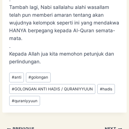
Tambah lagi, Nabi sallalahu alahi wasallam
telah pun memberi amaran tentang akan
wujudnya kelompok seperti ini yang mendakwa
HANYA berpegang kepada Al-Quran semata-
mata.
.
Kepada Allah jua kita memohon petunjuk dan
perlindungan.
Post
#
anti
#
golongan
Tags:
#
GOLONGAN ANTI HADIS / QURANIYYUUN
#
hadis
#
quraniyyuun
PREVIOUS
NEXT