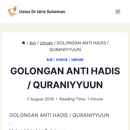
Skip
to
Ustaz Dr Idris Sulaiman
content
/
Am
/
Umum
/
GOLONGAN ANTI HADIS /
QURANIYYUUN
AM
|
HADIS
|
UMUM
GOLONGAN ANTI HADIS
/ QURANIYYUUN
7 August 2018
Reading Time:
1
minute
GOLONGAN ANTI HADIS / QURANIYYUUN
.