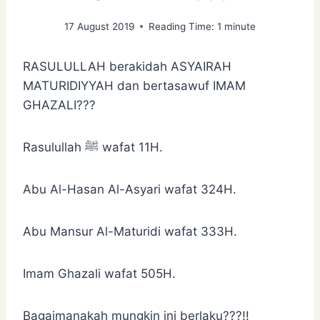
17 August 2019
Reading Time:
1
minute
RASULULLAH berakidah ASYAIRAH
MATURIDIYYAH dan bertasawuf IMAM
GHAZALI???
Rasulullah ﷺ wafat 11H.
Abu Al-Hasan Al-Asyari wafat 324H.
Abu Mansur Al-Maturidi wafat 333H.
Imam Ghazali wafat 505H.
Bagaimanakah mungkin ini berlaku???!!