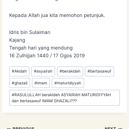
Kepada Allah jua kita memohon petunjuk.
Idris bin Sulaiman
Kajang
Tengah hari yang mendung
16 Zulhijjah 1440 / 17 Ogos 2019
Post
#
Akidah
#
asyairah
#
berakidah
#
bertasawuf
Tags:
#
ghazali
#
imam
#
maturidiyyah
#
RASULULLAH berakidah ASYAIRAH MATURIDIYYAH
dan bertasawuf IMAM GHAZALI???
PREVIOUS
NEXT