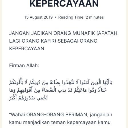
KEPERCAYAAN
15 August 2019
Reading Time:
2
minutes
JANGAN JADIKAN ORANG MUNAFIK (APATAH
LAGI ORANG KAFIR) SEBAGAI ORANG
KEPERCAYAAN
Firman Allah:
يَاأَيُّهَا الَّذِينَ آمَنُوا لَا تَتَّخِذُوا بِطَانَةً مِنْ دُونِكُمْ لَا يَأْلُونَكُمْ
خَبَالًا وَدُّوا مَاعَنِتُّمْ قَدْ بَدَتِ الْبَغْضَاءُ مِنْ أَفْوَاهِهِمْ وَمَا
تُخْفِي صُدُورُهُمْ أَكْبَرُ
“Wahai ORANG-ORANG BERIMAN, janganlah
kamu menjadikan teman kepercayaan kamu