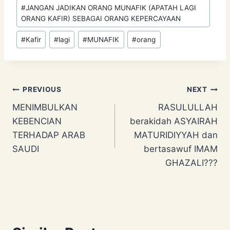
#
JANGAN JADIKAN ORANG MUNAFIK (APATAH LAGI
ORANG KAFIR) SEBAGAI ORANG KEPERCAYAAN
#
Kafir
#
lagi
#
MUNAFIK
#
orang
Post
PREVIOUS
NEXT
MENIMBULKAN
RASULULLAH
navigation
KEBENCIAN
berakidah ASYAIRAH
TERHADAP ARAB
MATURIDIYYAH dan
SAUDI
bertasawuf IMAM
GHAZALI???