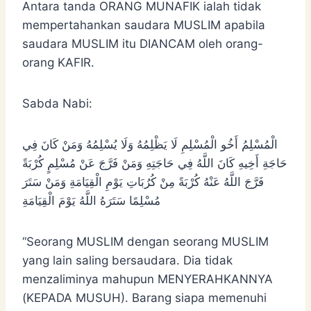
Antara tanda ORANG MUNAFIK ialah tidak
mempertahankan saudara MUSLIM apabila
saudara MUSLIM itu DIANCAM oleh orang-
orang KAFIR.
Sabda Nabi:
الْمُسْلِمُ أَخُو الْمُسْلِمِ لَا يَظْلِمُهُ وَلَا يُسْلِمُهُ وَمَنْ كَانَ فِي
حَاجَةِ أَخِيهِ كَانَ اللَّهُ فِي حَاجَتِهِ وَمَنْ فَرَّجَ عَنْ مُسْلِمٍ كُرْبَةً
فَرَّجَ اللَّهُ عَنْهُ كُرْبَةً مِنْ كُرُبَاتِ يَوْمِ الْقِيَامَةِ وَمَنْ سَتَرَ
مُسْلِمًا سَتَرَهُ اللَّهُ يَوْمَ الْقِيَامَةِ
“Seorang MUSLIM dengan seorang MUSLIM
yang lain saling bersaudara. Dia tidak
menzaliminya mahupun MENYERAHKANNYA
(KEPADA MUSUH). Barang siapa memenuhi