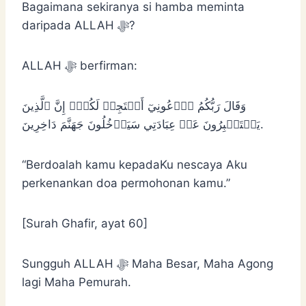
Bagaimana sekiranya si hamba meminta
daripada ALLAH ﷻ?
ALLAH ﷻ berfirman:
وَقَالَ رَبُّكُمُ ٱدۡعُونِيٓ أَسۡتَجِبۡ لَكُمۡۚ إِنَّ ٱلَّذِينَ
يَسۡتَكۡبِرُونَ عَنۡ عِبَادَتِي سَيَدۡخُلُونَ جَهَنَّمَ دَاخِرِينَ.
“Berdoalah kamu kepadaKu nescaya Aku
perkenankan doa permohonan kamu.”
[Surah Ghafir, ayat 60]
Sungguh ALLAH ﷻ Maha Besar, Maha Agong
lagi Maha Pemurah.