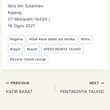
Idris bin Sulaiman
Kajang
07 Muharam 1443H /
16 Ogos 2021
Post
#
agama
#
Elak kekal dalam api neraka
#
Ilmu
Tags:
#
Islam
#
karim
#
PENTINGNYA TAUHID
#
Syarat masuk syurga
Post
PREVIOUS
NEXT
KAFIR BARAT
PENTINGNYA TAUHID
navigation