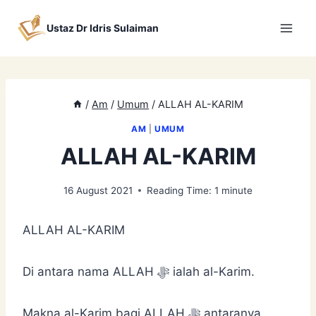
Skip
to
Ustaz Dr Idris Sulaiman
content
/
Am
/
Umum
/
ALLAH AL-KARIM
AM
|
UMUM
ALLAH AL-KARIM
16 August 2021
Reading Time:
1
minute
ALLAH AL-KARIM
Di antara nama ALLAH ﷻ ialah al-Karim.
Makna al-Karim bagi ALLAH ﷻ antaranya