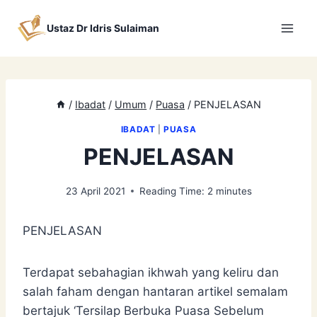
Skip
to
Ustaz Dr Idris Sulaiman
content
/
Ibadat
/
Umum
/
Puasa
/
PENJELASAN
IBADAT
|
PUASA
PENJELASAN
23 April 2021
Reading Time:
2
minutes
PENJELASAN
Terdapat sebahagian ikhwah yang keliru dan
salah faham dengan hantaran artikel semalam
bertajuk ‘Tersilap Berbuka Puasa Sebelum