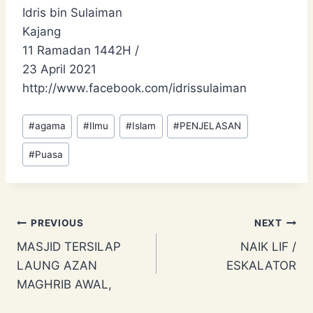
Idris bin Sulaiman
Kajang
11 Ramadan 1442H /
23 April 2021
http://www.facebook.com/idrissulaiman
Post
#
agama
#
Ilmu
#
Islam
#
PENJELASAN
Tags:
#
Puasa
Post
PREVIOUS
NEXT
MASJID TERSILAP
NAIK LIF /
navigation
LAUNG AZAN
ESKALATOR
MAGHRIB AWAL,