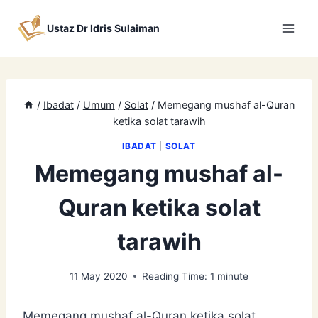
Skip
to
Ustaz Dr Idris Sulaiman
content
/
Ibadat
/
Umum
/
Solat
/
Memegang mushaf al-Quran
ketika solat tarawih
IBADAT
|
SOLAT
Memegang mushaf al-
Quran ketika solat
tarawih
11 May 2020
Reading Time:
1
minute
Memegang mushaf al-Quran ketika solat