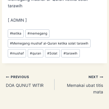
tarawih
[ ADMIN ]
Post
#
ketika
#
memegang
Tags:
#
Memegang mushaf al-Quran ketika solat tarawih
#
mushaf
#
quran
#
Solat
#
tarawih
Post
PREVIOUS
NEXT
DOA QUNUT WITIR
Memakai ubat titis
navigation
mata