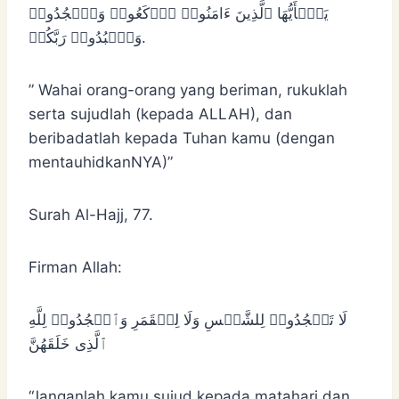
یَـٰۤأَیُّهَا ٱلَّذِینَ ءَامَنُوا۟ ٱرۡكَعُوا۟ وَٱسۡجُدُوا۟
وَٱعۡبُدُوا۟ رَبَّكُمۡ.
” Wahai orang-orang yang beriman, rukuklah
serta sujudlah (kepada ALLAH), dan
beribadatlah kepada Tuhan kamu (dengan
mentauhidkanNYA)”
Surah Al-Hajj, 77.
Firman Allah:
لَا تَسۡجُدُوا۟ لِلشَّمۡسِ وَلَا لِلۡقَمَرِ وَٱسۡجُدُوا۟ لِلَّهِ
ٱلَّذِی خَلَقَهُنَّ
“Janganlah kamu sujud kepada matahari dan