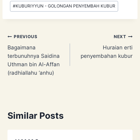
#
KUBURIYYUN - GOLONGAN PENYEMBAH KUBUR
Post
PREVIOUS
NEXT
Bagaimana
Huraian erti
navigation
terbunuhnya Saidina
penyembahan kubur
Uthman bin Al-Affan
(radhiallahu ‘anhu)
Similar Posts