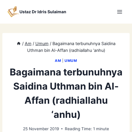
Skip
to
Ustaz Dr Idris Sulaiman
content
/
Am
/
Umum
/
Bagaimana terbunuhnya Saidina
Uthman bin Al-Affan (radhiallahu ‘anhu)
AM
|
UMUM
Bagaimana terbunuhnya
Saidina Uthman bin Al-
Affan (radhiallahu
‘anhu)
25 November 2019
Reading Time:
1
minute