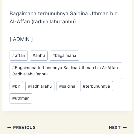
Bagaimana terbunuhnya Saidina Uthman bin
Al-Affan (radhiallahu ‘anhu)
[ ADMIN ]
Post
#
affan
#
anhu
#
bagaimana
Tags:
#
Bagaimana terbunuhnya Saidina Uthman bin Al-Affan
(radhiallahu ‘anhu)
#
bin
#
radhiallahu
#
saidina
#
terbunuhnya
#
uthman
Post
PREVIOUS
NEXT