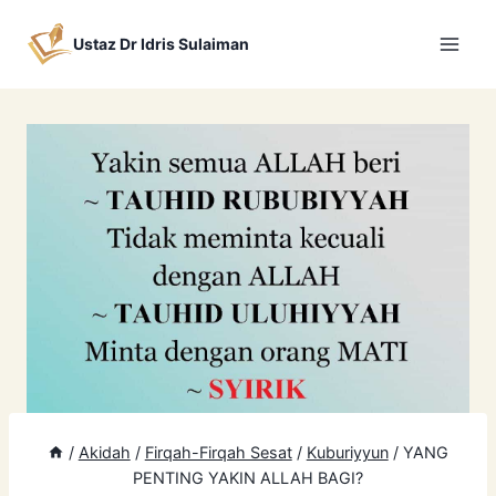
Skip
to
Ustaz Dr Idris Sulaiman
content
/
Akidah
/
Firqah-Firqah Sesat
/
Kuburiyyun
/
YANG
PENTING YAKIN ALLAH BAGI?