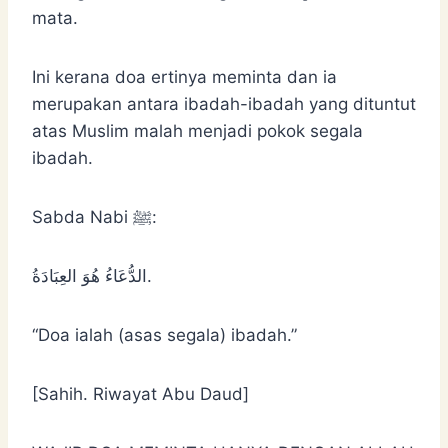
mata.
Ini kerana doa ertinya meminta dan ia
merupakan antara ibadah-ibadah yang dituntut
atas Muslim malah menjadi pokok segala
ibadah.
Sabda Nabi ﷺ:
‌الدُّعَاءُ ‌هُوَ ‌العِبَادَةُ.
“Doa ialah (asas segala) ibadah.”
[Sahih. Riwayat Abu Daud]