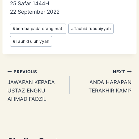
25 Safar 1444H
22 September 2022
Post
#
berdoa pada orang mati
#
Tauhid rububiyyah
Tags:
#
Tauhid uluhiyyah
Post
PREVIOUS
NEXT
JAWAPAN KEPADA
ANDA HARAPAN
navigation
USTAZ ENGKU
TERAKHIR KAMI?
AHMAD FADZIL