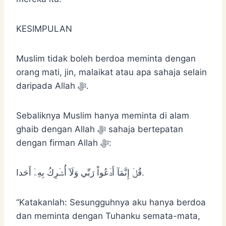
KESIMPULAN
Muslim tidak boleh berdoa meminta dengan
orang mati, jin, malaikat atau apa sahaja selain
daripada Allah ﷻ.
Sebaliknya Muslim hanya meminta di alam
ghaib dengan Allah ﷻ sahaja bertepatan
dengan firman Allah ﷻ:
قُلۡ إِنَّمَآ أَدۡعُواْ رَبِّي وَلَآ أُشۡرِكُ بِهِۦٓ أَحَدا.
“Katakanlah: Sesungguhnya aku hanya berdoa
dan meminta dengan Tuhanku semata-mata,