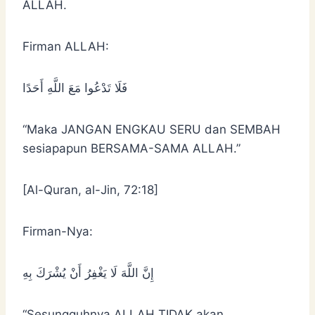
ALLAH.
Firman ALLAH:
فَلَا تَدْعُوا مَعَ اللَّهِ أَحَدًا
“Maka JANGAN ENGKAU SERU dan SEMBAH
sesiapapun BERSAMA-SAMA ALLAH.”
[Al-Quran, al-Jin, 72:18]
Firman-Nya:
إِنَّ اللَّهَ لَا يَغْفِرُ أَنْ يُشْرَكَ بِهِ
“Sesungguhnya ALLAH TIDAK akan