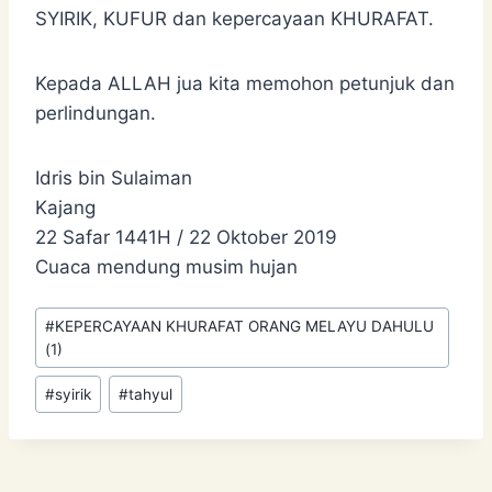
SYIRIK, KUFUR dan kepercayaan KHURAFAT.
Kepada ALLAH jua kita memohon petunjuk dan
perlindungan.
Idris bin Sulaiman
Kajang
22 Safar 1441H / 22 Oktober 2019
Cuaca mendung musim hujan
Post
#
KEPERCAYAAN KHURAFAT ORANG MELAYU DAHULU
Tags:
(1)
#
syirik
#
tahyul