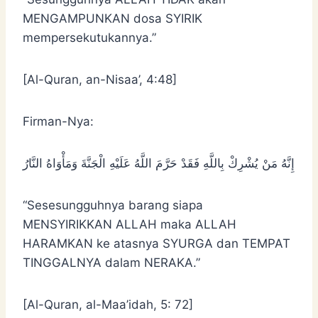
MENGAMPUNKAN dosa SYIRIK
mempersekutukannya.”
[Al-Quran, an-Nisaa’, 4:48]
Firman-Nya:
إِنَّهُ مَنْ يُشْرِكْ بِاللَّهِ فَقَدْ حَرَّمَ اللَّهُ عَلَيْهِ الْجَنَّةَ وَمَأْوَاهُ النَّارُ
“Sesesungguhnya barang siapa
MENSYIRIKKAN ALLAH maka ALLAH
HARAMKAN ke atasnya SYURGA dan TEMPAT
TINGGALNYA dalam NERAKA.”
[Al-Quran, al-Maa’idah, 5: 72]