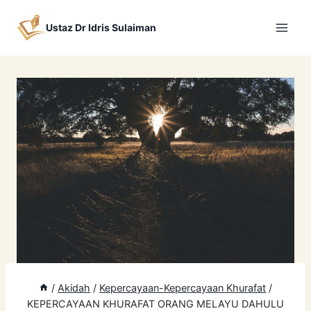
Skip
to
Ustaz Dr Idris Sulaiman
content
/
Akidah
/
Kepercayaan-Kepercayaan Khurafat
/
KEPERCAYAAN KHURAFAT ORANG MELAYU DAHULU