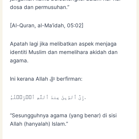
dosa dan permusuhan.”
[Al-Quran, al-Ma’idah, 05:02]
Apatah lagi jika melibatkan aspek menjaga
identiti Muslim dan memelihara akidah dan
agama.
Ini kerana Allah ﷻ berfirman:
إِنَّ ٱلدِّينَ عِندَ ٱللَّهِ ٱلۡإِسۡلَٰمُ.
“Sesungguhnya agama (yang benar) di sisi
Allah (hanyalah) Islam.”