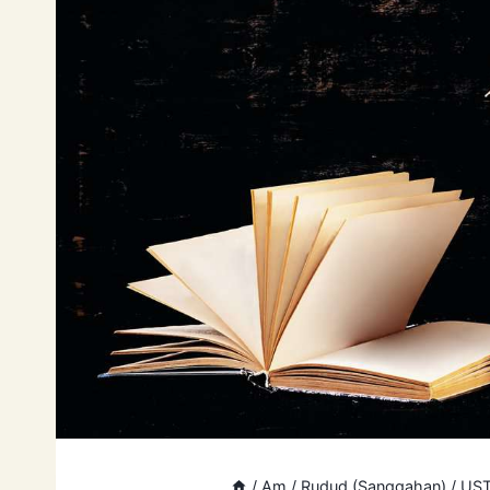
/
Am
/
Rudud (Sanggahan)
/
UST