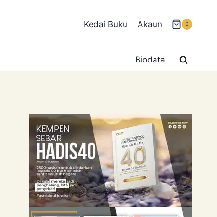
Kedai Buku
Akaun
0
Biodata