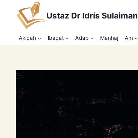
Skip
to
Ustaz Dr Idris Sulaiman
content
Akidah
Ibadat
Adab
Manhaj
Am