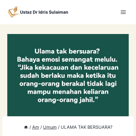
Skip
to
Ustaz Dr Idris Sulaiman
content
/
Am
/
Umum
/
ULAMA TAK BERSUARA?