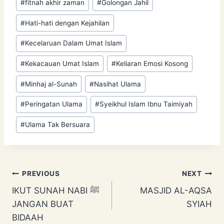
#
fitnah akhir zaman
#
Golongan Jahil
#
Hati-hati dengan Kejahilan
#
Kecelaruan Dalam Umat Islam
#
Kekacauan Umat Islam
#
Keliaran Emosi Kosong
#
Minhaj al-Sunah
#
Nasihat Ulama
#
Peringatan Ulama
#
Syeikhul Islam Ibnu Taimiyah
#
Ulama Tak Bersuara
Post
PREVIOUS
NEXT
IKUT SUNAH NABI ﷺ
MASJID AL-AQSA
navigation
JANGAN BUAT
SYIAH
BIDAAH