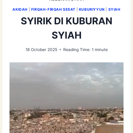
AKIDAH
|
FIRQAH-FIRQAH SESAT
|
KUBURIYYUN
|
SYIAH
SYIRIK DI KUBURAN
SYIAH
16 October 2025
Reading Time:
1
minute