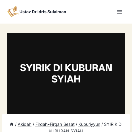
Skip
to
Ustaz Dr Idris Sulaiman
content
/
Akidah
/
Firqah-Firqah Sesat
/
Kuburiyyun
/
SYIRIK DI
KUBURAN SYIAH