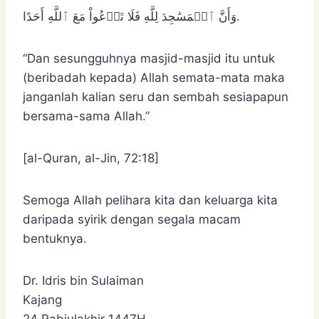
وَأَنَّ ٱلۡمَسَٰجِدَ لِلَّهِ فَلَا تَدۡعُواْ مَعَ ٱللَّهِ أَحَدًا.
“Dan sesungguhnya masjid-masjid itu untuk
(beribadah kepada) Allah semata-mata maka
janganlah kalian seru dan sembah sesiapapun
bersama-sama Allah.”
[al-Quran, al-Jin, 72:18]
Semoga Allah pelihara kita dan keluarga kita
daripada syirik dengan segala macam
bentuknya.
Dr. Idris bin Sulaiman
Kajang
24 Rabiulakhir 1447H