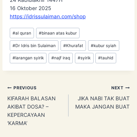
16 Oktober 2025
https://idrissulaiman.com/shop
Post
#
al quran
#
binaan atas kubur
Tags:
#
Dr Idris bin Sulaiman
#
Khurafat
#
kubur syiah
#
larangan syirik
#
najf iraq
#
syirik
#
tauhid
Post
PREVIOUS
NEXT
KIFARAH BALASAN
JIKA NABI TAK BUAT
navigation
AKIBAT DOSA? –
MAKA JANGAN BUAT
KEPERCAYAAN
‘KARMA’