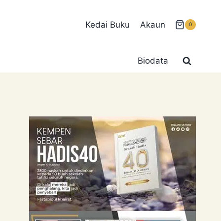
Kedai Buku
Akaun
0
Biodata