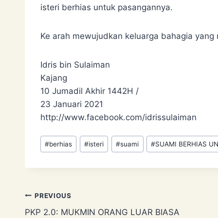
isteri berhias untuk pasangannya.
Ke arah mewujudkan keluarga bahagia yang m
Idris bin Sulaiman
Kajang
10 Jumadil Akhir 1442H /
23 Januari 2021
http://www.facebook.com/idrissulaiman
Post
#
berhias
#
isteri
#
suami
#
SUAMI BERHIAS UN
Tags:
Post
PREVIOUS
PKP 2.0: MUKMIN ORANG LUAR BIASA