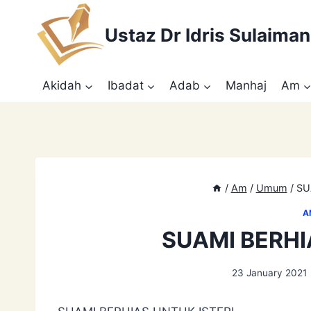
Skip
to
Ustaz Dr Idris Sulaiman
content
Akidah
Ibadat
Adab
Manhaj
Am
/
Am
/
Umum
/
SU
A
SUAMI BERHI
23 January 2021