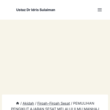
Skip
to
Ustaz Dr Idris Sulaiman
content
/
Akidah
/
Firqah-Firqah Sesat
/
PEMULIHAN
PENGIKUT AJARAN SESAT MELALUI ILMU MANHAJ