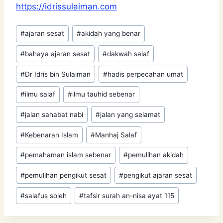
https://idrissulaiman.com
Post
#
ajaran sesat
#
akidah yang benar
Tags:
#
bahaya ajaran sesat
#
dakwah salaf
#
Dr Idris bin Sulaiman
#
hadis perpecahan umat
#
ilmu salaf
#
ilmu tauhid sebenar
#
jalan sahabat nabi
#
jalan yang selamat
#
Kebenaran Islam
#
Manhaj Salaf
#
pemahaman islam sebenar
#
pemulihan akidah
#
pemulihan pengikut sesat
#
pengikut ajaran sesat
#
salafus soleh
#
tafsir surah an-nisa ayat 115