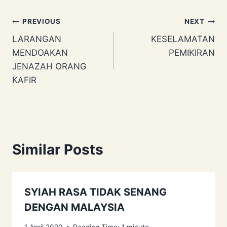
Post
PREVIOUS
NEXT
LARANGAN
KESELAMATAN
navigation
MENDOAKAN
PEMIKIRAN
JENAZAH ORANG
KAFIR
Similar Posts
SYIAH RASA TIDAK SENANG
DENGAN MALAYSIA
1 April 2020
Reading Time:
1
minute