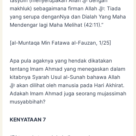
tasybih (menyerupakan Allah ﷻ dengan
makhluk) sebagaimana firman Allah ﷻ: Tiada
yang serupa denganNya dan Dialah Yang Maha
Mendengar lagi Maha Melihat (42:11).”
[al-Muntaqa Min Fatawa al-Fauzan, 1/25]
Apa pula agaknya yang hendak dikatakan
tentang Imam Ahmad yang menegaskan dalam
kitabnya Syarah Usul al-Sunah bahawa Allah
ﷻ akan dilihat oleh manusia pada Hari Akhirat.
Adakah Imam Ahmad juga seorang mujassimah
musyabbihah?
KENYATAAN 7