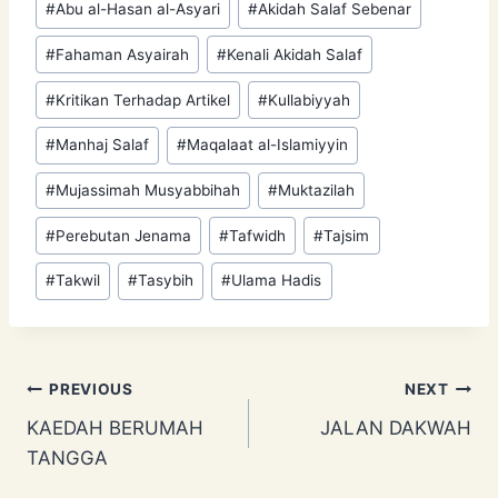
#
Abu al-Hasan al-Asyari
#
Akidah Salaf Sebenar
Tags:
#
Fahaman Asyairah
#
Kenali Akidah Salaf
#
Kritikan Terhadap Artikel
#
Kullabiyyah
#
Manhaj Salaf
#
Maqalaat al-Islamiyyin
#
Mujassimah Musyabbihah
#
Muktazilah
#
Perebutan Jenama
#
Tafwidh
#
Tajsim
#
Takwil
#
Tasybih
#
Ulama Hadis
Post
PREVIOUS
NEXT
KAEDAH BERUMAH
JALAN DAKWAH
navigation
TANGGA