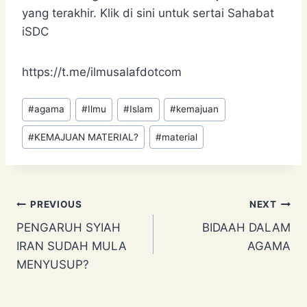
yang terakhir. Klik di sini untuk sertai Sahabat
iSDC
https://t.me/ilmusalafdotcom
Post
#
agama
#
Ilmu
#
Islam
#
kemajuan
Tags:
#
KEMAJUAN MATERIAL?
#
material
Post
PREVIOUS
NEXT
PENGARUH SYIAH
BIDAAH DALAM
navigation
IRAN SUDAH MULA
AGAMA
MENYUSUP?