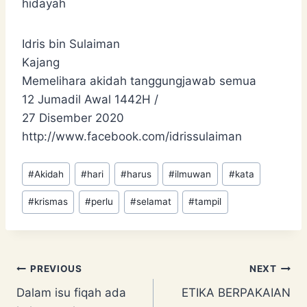
hidayah
Idris bin Sulaiman
Kajang
Memelihara akidah tanggungjawab semua
12 Jumadil Awal 1442H /
27 Disember 2020
http://www.facebook.com/idrissulaiman
Post
#
Akidah
#
hari
#
harus
#
ilmuwan
#
kata
Tags:
#
krismas
#
perlu
#
selamat
#
tampil
Post
PREVIOUS
NEXT
Dalam isu fiqah ada
ETIKA BERPAKAIAN
navigation