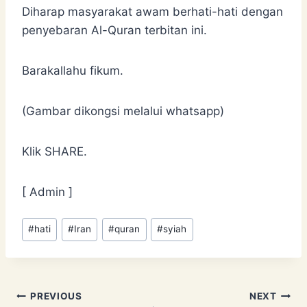
Diharap masyarakat awam berhati-hati dengan
penyebaran Al-Quran terbitan ini.
Barakallahu fikum.
(Gambar dikongsi melalui whatsapp)
Klik SHARE.
[ Admin ]
Post
#
hati
#
Iran
#
quran
#
syiah
Tags:
Post
PREVIOUS
NEXT