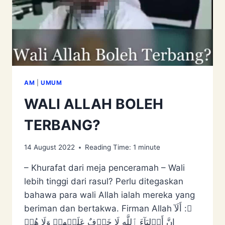
AM
|
UMUM
WALI ALLAH BOLEH
TERBANG?
14 August 2022
Reading Time:
1
minute
– Khurafat dari meja penceramah – Wali
lebih tinggi dari rasul? Perlu ditegaskan
bahawa para wali Allah ialah mereka yang
beriman dan bertakwa. Firman Allah ﷻ: أَلَآ
إِنَّ أَوۡلِيَآءَ ٱللَّهِ لَا خَوۡفٌ عَلَيۡهِمۡ وَلَا هُمۡ