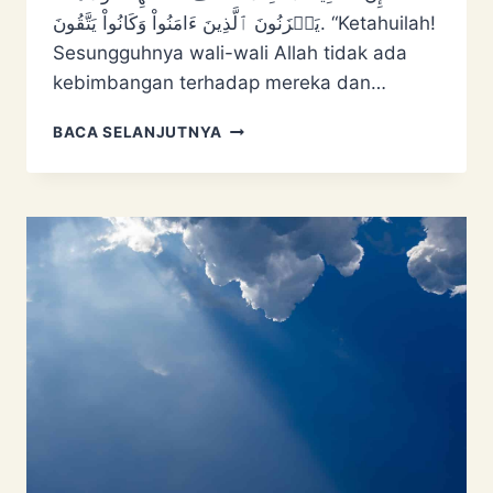
يَحۡزَنُونَ ٱلَّذِينَ ءَامَنُواْ وَكَانُواْ يَتَّقُونَ. “Ketahuilah!
Sesungguhnya wali-wali Allah tidak ada
kebimbangan terhadap mereka dan…
WALI
BACA SELANJUTNYA
ALLAH
BOLEH
TERBANG?