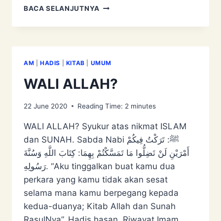
WALI
BACA SELANJUTNYA
ALLAH?
AM
|
HADIS
|
KITAB
|
UMUM
WALI ALLAH?
22 June 2020
Reading Time:
2
minutes
WALI ALLAH? Syukur atas nikmat ISLAM
dan SUNAH. Sabda Nabi ﷺ: تَرَكْتُ فِيكُمْ
أَمْرَيْنِ لَنْ تَضِلُّوا مَا تَمَسَّكْتُمْ بِهِمَا: كِتَابَ اللَّهِ وَسُنَّةَ
رَسُولِهِ. “Aku tinggalkan buat kamu dua
perkara yang kamu tidak akan sesat
selama mana kamu berpegang kepada
kedua-duanya; Kitab Allah dan Sunah
RasulNya”. Hadis hasan. Riwayat Imam