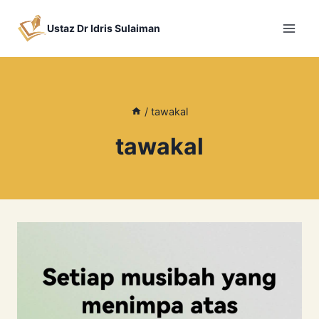
Skip
to
Ustaz Dr Idris Sulaiman
content
/
tawakal
tawakal