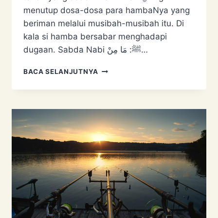
menutup dosa-dosa para hambaNya yang
beriman melalui musibah-musibah itu. Di
kala si hamba bersabar menghadapi
dugaan. Sabda Nabi ﷺ: مَا ‌مِنْ…
SETIAP
BACA SELANJUTNYA
MUSIBAH
ADALAH
KAFARAH