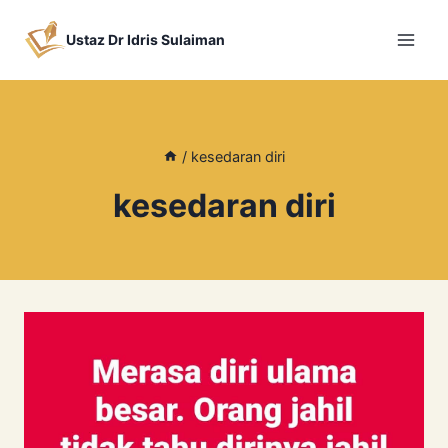
Skip
to
Ustaz Dr Idris Sulaiman
content
/
kesedaran diri
kesedaran diri