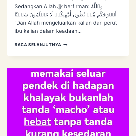
Sedangkan Allah ﷻ berfirman: وَٱللَّهُ
أَخۡرَجَكُم مِّنۢ بُطُونِ أُمَّهَٰتِكُمۡ لَا تَعۡلَمُونَ شَيۡئًا
“Dan Allah mengeluarkan kalian dari perut
ibu kalian dalam keadaan…
ULAMA
BACA SELANJUTNYA
TIDAK
AKAN
DAKWA
DIRINYA
ULAMA