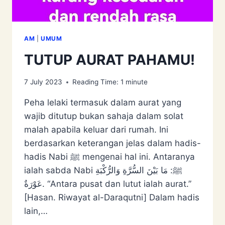
AM
|
UMUM
TUTUP AURAT PAHAMU!
7 July 2023
Reading Time:
1
minute
Peha lelaki termasuk dalam aurat yang
wajib ditutup bukan sahaja dalam solat
malah apabila keluar dari rumah. Ini
berdasarkan keterangan jelas dalam hadis-
hadis Nabi ﷺ mengenai hal ini. Antaranya
ialah sabda Nabi ﷺ: مَا ‌بَيْنَ ‌السُّرَّةِ ‌وَالرُّكْبَةِ
‌عَوْرَةٌ. “Antara pusat dan lutut ialah aurat.”
[Hasan. Riwayat al-Daraqutni] Dalam hadis
lain,…