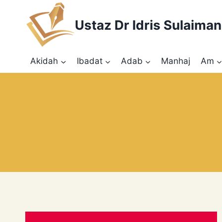
Skip
to
Ustaz Dr Idris Sulaiman
content
Akidah
Ibadat
Adab
Manhaj
Am