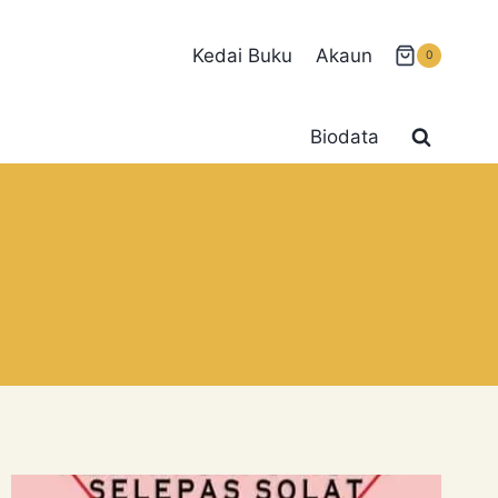
Kedai Buku
Akaun
0
Biodata