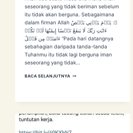
seseorang yang tidak beriman sebelum
itu tidak akan berguna. Sebagaimana
dalam firman Allah ﷻ: يَوۡمَ يَأۡتِي بَعۡضُ
ءَايَٰتِ رَبِّكَ لَا يَنفَعُ نَفۡسًا إِيمَٰنُهَا لَمۡ تَكُنۡ
ءَامَنَتۡ مِن قَبۡلُ “Pada hari datangnya
sebahagian daripada tanda-tanda
Tuhanmu itu tidak lagi berguna iman
seseorang yang tidak…
APABILA
BACA SELANJUTNYA
IMAN
TIDAK
LAGI
BERGUNA