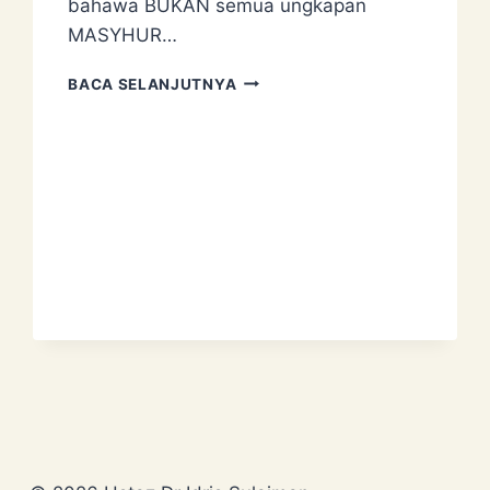
bahawa BUKAN semua ungkapan
MASYHUR…
‘KEBERSIHAN
BACA SELANJUTNYA
SEBAHAGIAN
DARIPADA
IMAN’?