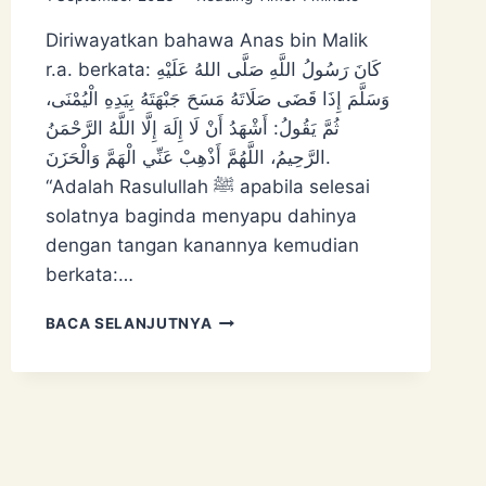
Diriwayatkan bahawa Anas bin Malik
r.a. berkata: كَانَ رَسُولُ اللَّهِ صَلَّى اللهُ عَلَيْهِ
وَسَلَّمَ ‌إِذَا ‌قَضَى ‌صَلَاتَهُ ‌مَسَحَ ‌جَبْهَتَهُ بِيَدِهِ الْيُمْنَى،
ثُمَّ يَقُولُ: أَشْهَدُ أَنْ لَا إِلَهَ إِلَّا اللَّهُ الرَّحْمَنُ
الرَّحِيمُ، اللَّهُمَّ أَذْهِبْ عَنِّي الْهَمَّ وَالْحَزَنَ.
“Adalah Rasulullah ﷺ apabila selesai
solatnya baginda menyapu dahinya
dengan tangan kanannya kemudian
berkata:…
STATUS
BACA SELANJUTNYA
HADIS:
DOA
SAPU
MUKA
SELEPAS
SOLAT