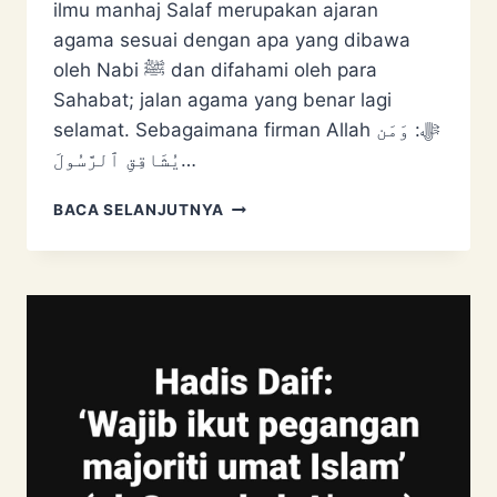
ilmu manhaj Salaf merupakan ajaran
agama sesuai dengan apa yang dibawa
oleh Nabi ﷺ dan difahami oleh para
Sahabat; jalan agama yang benar lagi
selamat. Sebagaimana firman Allah ﷻ: وَمَن
يُشَاقِقِ ٱلرَّسُولَ…
PEMULIHAN
BACA SELANJUTNYA
PENGIKUT
AJARAN
SESAT
MELALUI
ILMU
MANHAJ
SALAF