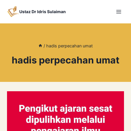
Skip
to
Ustaz Dr Idris Sulaiman
content
/
hadis perpecahan umat
hadis perpecahan umat