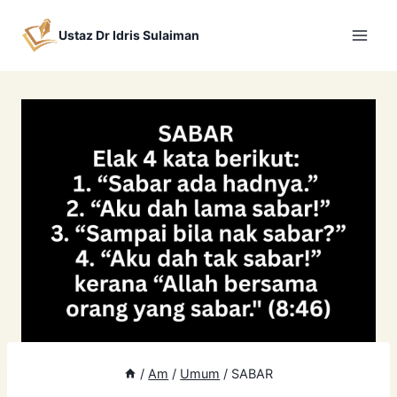
Skip
to
Ustaz Dr Idris Sulaiman
content
/
Am
/
Umum
/
SABAR