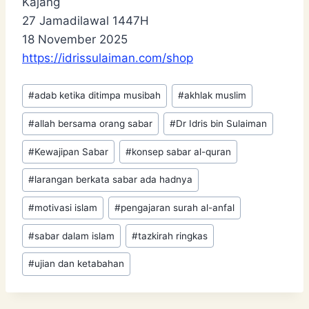
Kajang
27 Jamadilawal 1447H
18 November 2025
https://idrissulaiman.com/shop
Post
#
adab ketika ditimpa musibah
#
akhlak muslim
Tags:
#
allah bersama orang sabar
#
Dr Idris bin Sulaiman
#
Kewajipan Sabar
#
konsep sabar al-quran
#
larangan berkata sabar ada hadnya
#
motivasi islam
#
pengajaran surah al-anfal
#
sabar dalam islam
#
tazkirah ringkas
#
ujian dan ketabahan