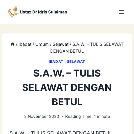
Skip
to
Ustaz Dr Idris Sulaiman
content
/
Ibadat
/
Umum
/
Selawat
/
S.A.W. – TULIS SELAWAT
DENGAN BETUL
IBADAT
|
SELAWAT
S.A.W. – TULIS
SELAWAT DENGAN
BETUL
2 November 2020
Reading Time:
1
minute
S.A.W. – TULIS SELAWAT DENGAN BETUL