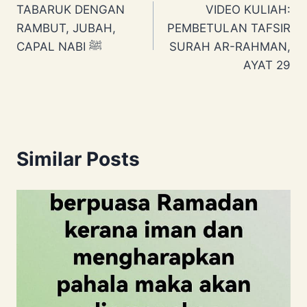
TABARUK DENGAN
VIDEO KULIAH:
navigation
RAMBUT, JUBAH,
PEMBETULAN TAFSIR
CAPAL NABI ﷺ
SURAH AR-RAHMAN,
AYAT 29
Similar Posts