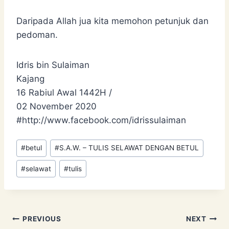
Daripada Allah jua kita memohon petunjuk dan
pedoman.
Idris bin Sulaiman
Kajang
16 Rabiul Awal 1442H /
02 November 2020
#http://www.facebook.com/idrissulaiman
Post
#
betul
#
S.A.W. – TULIS SELAWAT DENGAN BETUL
Tags:
#
selawat
#
tulis
Post
PREVIOUS
NEXT