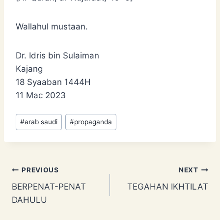
Wallahul mustaan.
Dr. Idris bin Sulaiman
Kajang
18 Syaaban 1444H
11 Mac 2023
Post
#
arab saudi
#
propaganda
Tags:
Post
PREVIOUS
NEXT
BERPENAT-PENAT
TEGAHAN IKHTILAT
navigation
DAHULU