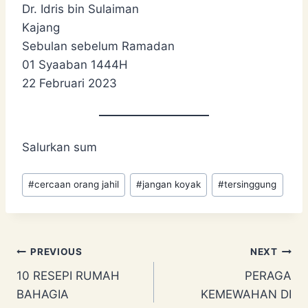
Dr. Idris bin Sulaiman
Kajang
Sebulan sebelum Ramadan
01 Syaaban 1444H
22 Februari 2023
Salurkan sum
Post
#
cercaan orang jahil
#
jangan koyak
#
tersinggung
Tags:
Post
PREVIOUS
NEXT
10 RESEPI RUMAH
PERAGA
navigation
BAHAGIA
KEMEWAHAN DI