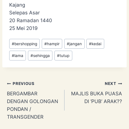
Kajang
Selepas Asar
20 Ramadan 1440
25 Mei 2019
Post
#
bershopping
#
hampir
#
jangan
#
kedai
Tags:
#
lama
#
sehingga
#
tutup
Post
PREVIOUS
NEXT
BERGAMBAR
MAJLIS BUKA PUASA
navigation
DENGAN GOLONGAN
DI ‘PUB’ ARAK??
PONDAN /
TRANSGENDER