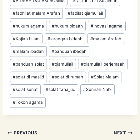
#
BIDAAH DALAM AGAMA
#
Dr. Idris bin Sulaiman
#
fadhilat malam Arafah
#
fadilat qiamullail
#
hukum agama
#
hukum bidaah
#
inovasi agama
#
Kajian Islam
#
larangan bidaah
#
malam Arafah
#
malam ibadah
#
panduan ibadah
#
panduan solat
#
qiamullail
#
qiamullail berjemaah
#
solat di masjid
#
solat di rumah
#
Solat Malam
#
solat sunat
#
solat tahajjud
#
Sunnah Nabi
#
Tokoh agama
Post
PREVIOUS
NEXT