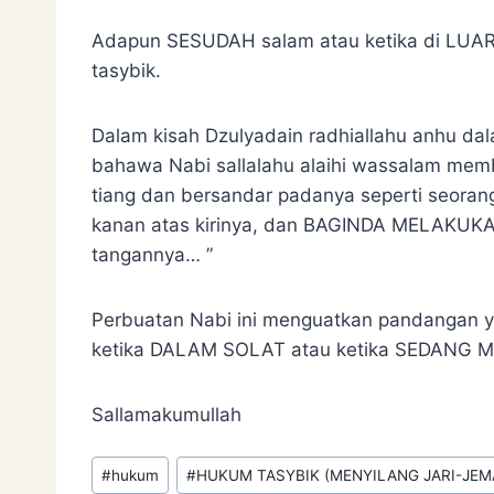
Adapun SESUDAH salam atau ketika di LU
tasybik.
Dalam kisah Dzulyadain radhiallahu anhu dal
bahawa Nabi sallalahu alaihi wassalam mem
tiang dan bersandar padanya seperti seora
kanan atas kirinya, dan BAGINDA MELAKUKAN
tangannya… ”
Perbuatan Nabi ini menguatkan pandangan
ketika DALAM SOLAT atau ketika SEDANG 
Sallamakumullah
Post
#
hukum
#
HUKUM TASYBIK (MENYILANG JARI-JEM
Tags: