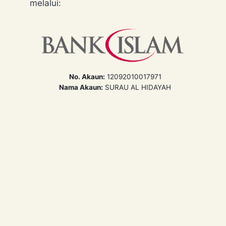
melalui:
No. Akaun:
12092010017971
Nama Akaun:
SURAU AL HIDAYAH
HUKUM PERKATAAN DAN
PANDANGAN MANUSIA
4 March 2021
Reading Time:
2
minutes