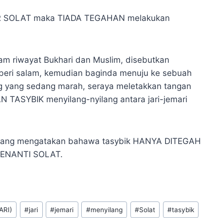
AR SOLAT maka TIADA TEGAHAN melakukan
am riwayat Bukhari dan Muslim, disebutkan
beri salam, kemudian baginda menuju ke sebuah
ng yang sedang marah, seraya meletakkan tangan
 TASYBIK menyilang-nyilang antara jari-jemari
 yang mengatakan bahawa tasybik HANYA DITEGAH
MENANTI SOLAT.
ARI)
#
jari
#
jemari
#
menyilang
#
Solat
#
tasybik