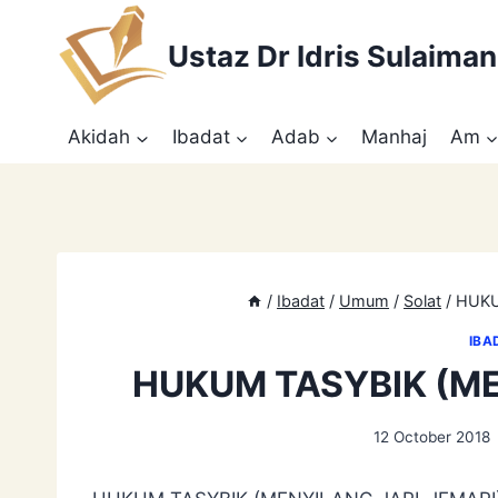
Skip
to
Ustaz Dr Idris Sulaiman
content
Akidah
Ibadat
Adab
Manhaj
Am
/
Ibadat
/
Umum
/
Solat
/
HUKU
IBA
HUKUM TASYBIK (ME
12 October 2018