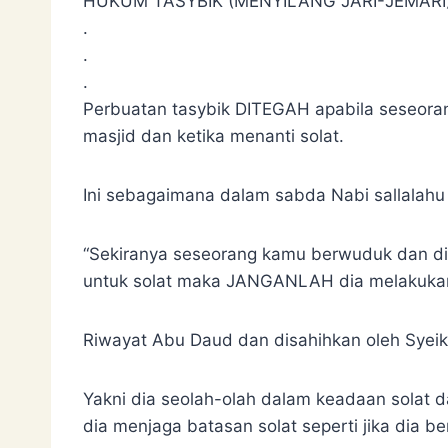
HUKUM TASYBIK (MENYILANG JARI-JEMARI
.
.
.
Perbuatan tasybik DITEGAH apabila seseoran
masjid dan ketika menanti solat.
Ini sebagaimana dalam sabda Nabi sallalahu 
“Sekiranya seseorang kamu berwuduk dan d
untuk solat maka JANGANLAH dia melakukan
Riwayat Abu Daud dan disahihkan oleh Syeikh
Yakni dia seolah-olah dalam keadaan solat d
dia menjaga batasan solat seperti jika dia b