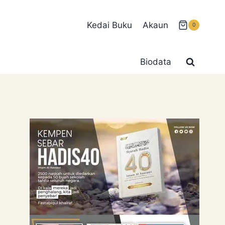
Kedai Buku
Akaun
0
Biodata