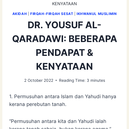
KENYATAAN
AKIDAH
|
FIRQAH-FIRQAH SESAT
|
IKHWANUL MUSLIMIN
DR. YOUSUF AL-
QARADAWI: BEBERAPA
PENDAPAT &
KENYATAAN
2 October 2022
Reading Time:
3
minutes
1. Permusuhan antara Islam dan Yahudi hanya
kerana perebutan tanah.
“Permusuhan antara kita dan Yahudi ialah
kerana tanah sahaja, bukan kerana agama.”