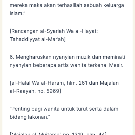
mereka maka akan terhasillah sebuah keluarga
Islam.”
[Rancangan al-Syariah Wa al-Hayat:
Tahaddiyyat al-Mar’ah]
6. Mengharuskan nyanyian muzik dan meminati
nyanyian beberapa artis wanita terkenal Mesir.
[al-Halal Wa al-Haram, hlm. 261 dan Majalan
al-Raayah, no. 5969]
“Penting bagi wanita untuk turut serta dalam
bidang lakonan.”
[Majalah al-Mujtama’, no. 1319, hlm. 44]