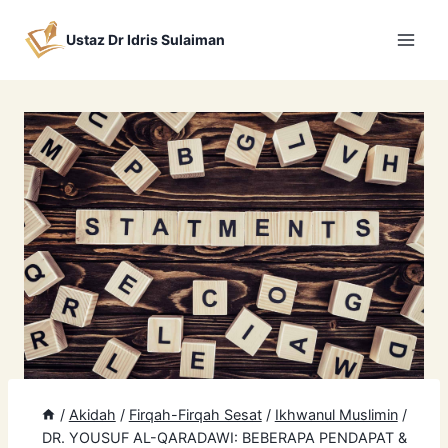
Skip
to
Ustaz Dr Idris Sulaiman
content
/
Akidah
/
Firqah-Firqah Sesat
/
Ikhwanul Muslimin
/
DR. YOUSUF AL-QARADAWI: BEBERAPA PENDAPAT &