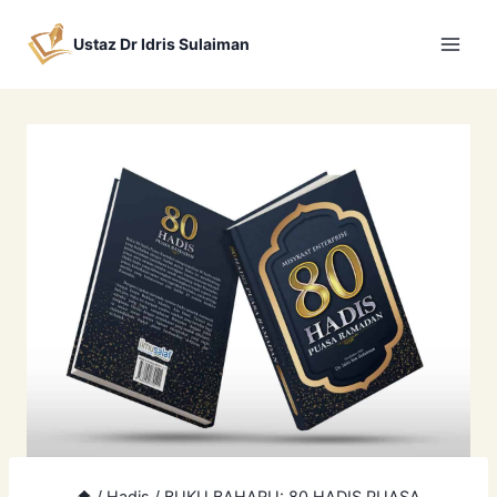
Skip
to
Ustaz Dr Idris Sulaiman
content
/
Hadis
/
BUKU BAHARU: 80 HADIS PUASA