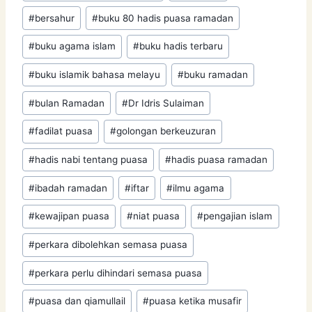
Tags:
#
bersahur
#
buku 80 hadis puasa ramadan
#
buku agama islam
#
buku hadis terbaru
#
buku islamik bahasa melayu
#
buku ramadan
#
bulan Ramadan
#
Dr Idris Sulaiman
#
fadilat puasa
#
golongan berkeuzuran
#
hadis nabi tentang puasa
#
hadis puasa ramadan
#
ibadah ramadan
#
iftar
#
ilmu agama
#
kewajipan puasa
#
niat puasa
#
pengajian islam
#
perkara dibolehkan semasa puasa
#
perkara perlu dihindari semasa puasa
#
puasa dan qiamullail
#
puasa ketika musafir