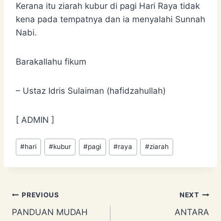
Kerana itu ziarah kubur di pagi Hari Raya tidak
kena pada tempatnya dan ia menyalahi Sunnah
Nabi.
Barakallahu fikum
– Ustaz Idris Sulaiman (hafidzahullah)
[ ADMIN ]
Post
#
hari
#
kubur
#
pagi
#
raya
#
ziarah
Tags:
Post
PREVIOUS
NEXT
PANDUAN MUDAH
ANTARA
navigation