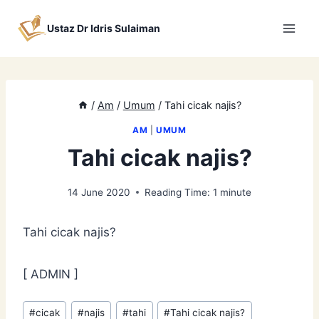
Skip
to
Ustaz Dr Idris Sulaiman
content
/
Am
/
Umum
/
Tahi cicak najis?
AM
|
UMUM
Tahi cicak najis?
14 June 2020
Reading Time:
1
minute
Tahi cicak najis?
[ ADMIN ]
Post
#
cicak
#
najis
#
tahi
#
Tahi cicak najis?