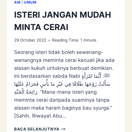
AM
|
UMUM
ISTERI JANGAN MUDAH
MINTA CERAI
29 October 2022
Reading Time:
1
minute
Seorang isteri tidak boleh sewenang-
wenangnya meminta cerai kecuali jika ada
alasan kukuh untuknya berbuat demikian.
Ini berdasarkan sabda Nabi ﷺ: أَيُّمَا امْرَأَةٍ
سَأَلَتْ زَوْجَهَا طَلَاقًا فِي ‌غَيْرِ ‌مَا ‌بَأْسٍ فَحَرَامٌ عَلَيْهَا
رَائِحَةُ الْجَنَّةِ. “Mana-mana isteri yang
meminta cerai daripada suaminya tanpa
alasan maka haram baginya bau syurga.”
[Sahih. Riwayat Abu…
ISTERI
BACA SELANJUTNYA