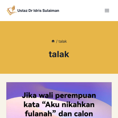
Skip
to
Ustaz Dr Idris Sulaiman
content
/
talak
talak