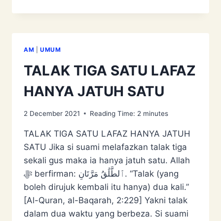
JANGAN
MUDAH
MINTA
CERAI
AM
|
UMUM
TALAK TIGA SATU LAFAZ
HANYA JATUH SATU
2 December 2021
Reading Time:
2
minutes
TALAK TIGA SATU LAFAZ HANYA JATUH
SATU Jika si suami melafazkan talak tiga
sekali gus maka ia hanya jatuh satu. Allah
ﷻ berfirman: ٱلطَّلَٰقُ مَرَّتَانِ. “Talak (yang
boleh dirujuk kembali itu hanya) dua kali.”
[Al-Quran, al-Baqarah, 2:229] Yakni talak
dalam dua waktu yang berbeza. Si suami