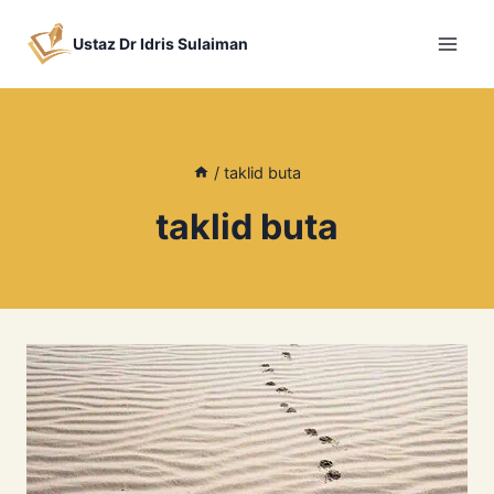
Skip
to
Ustaz Dr Idris Sulaiman
content
/
taklid buta
taklid buta