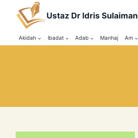
Skip
to
Ustaz Dr Idris Sulaiman
content
Akidah
Ibadat
Adab
Manhaj
Am