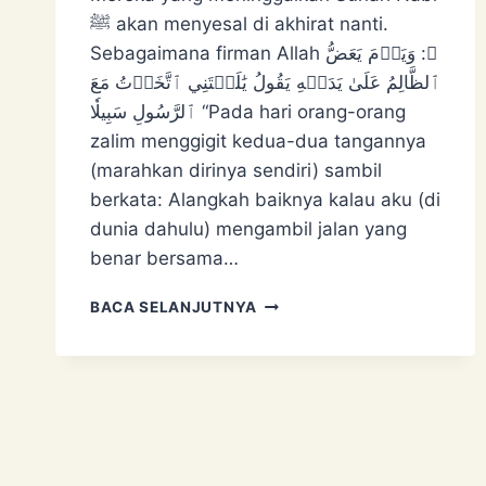
ﷺ akan menyesal di akhirat nanti.
Sebagaimana firman Allah ﷻ: وَيَوۡمَ يَعَضُّ
ٱلظَّالِمُ عَلَىٰ يَدَيۡهِ يَقُولُ يَٰلَيۡتَنِي ٱتَّخَذۡتُ مَعَ
ٱلرَّسُولِ سَبِيلٗا “Pada hari orang-orang
zalim menggigit kedua-dua tangannya
(marahkan dirinya sendiri) sambil
berkata: Alangkah baiknya kalau aku (di
dunia dahulu) mengambil jalan yang
benar bersama…
MENYESAL
BACA SELANJUTNYA
TAK
IKUT
SUNAH