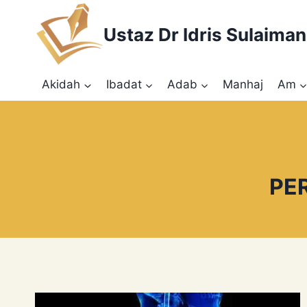
Skip
to
Ustaz Dr Idris Sulaiman
content
Akidah
Ibadat
Adab
Manhaj
Am
PE