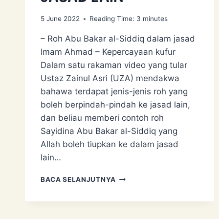
5 June 2022
Reading Time:
3
minutes
– Roh Abu Bakar al-Siddiq dalam jasad
Imam Ahmad – Kepercayaan kufur
Dalam satu rakaman video yang tular
Ustaz Zainul Asri (UZA) mendakwa
bahawa terdapat jenis-jenis roh yang
boleh berpindah-pindah ke jasad lain,
dan beliau memberi contoh roh
Sayidina Abu Bakar al-Siddiq yang
Allah boleh tiupkan ke dalam jasad
lain…
USTAZ
BACA SELANJUTNYA
ZAINUL
ASRI:
INKARNASI
PERPINDAHAN