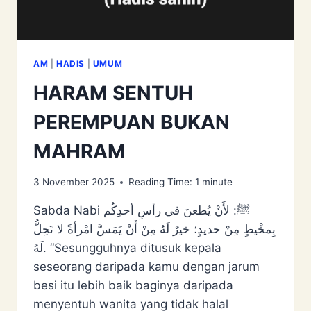
AM
|
HADIS
|
UMUM
HARAM SENTUH
PEREMPUAN BUKAN
MAHRAM
3 November 2025
Reading Time:
1
minute
Sabda Nabi ﷺ: لأَنْ ‌يُطعنَ ‌في ‌رأسِ ‌أحدِكُم
‌بِمخْيطٍ ‌مِنْ ‌حديدٍ؛ خيرٌ لَهُ مِنْ أَنْ يَمَسَّ امْرأةً لا تَحِلُّ
لَهُ. “Sesungguhnya ditusuk kepala
seseorang daripada kamu dengan jarum
besi itu lebih baik baginya daripada
menyentuh wanita yang tidak halal