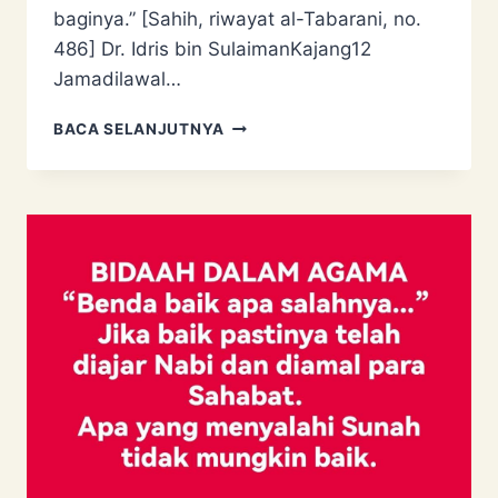
baginya.” [Sahih, riwayat al-Tabarani, no.
486] Dr. Idris bin SulaimanKajang12
Jamadilawal…
HARAM
BACA SELANJUTNYA
SENTUH
PEREMPUAN
BUKAN
MAHRAM