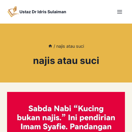
Skip
to
Ustaz Dr Idris Sulaiman
content
/
najis atau suci
najis atau suci