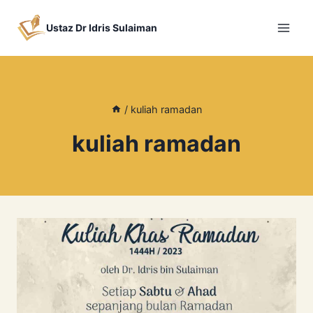
Skip
to
Ustaz Dr Idris Sulaiman
content
/
kuliah ramadan
kuliah ramadan