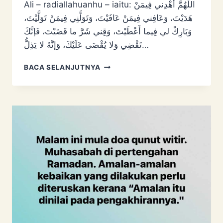
Ali – radiallahuanhu – iaitu: اللَّهُمَّ أهْدِني فِيمَنْ
هَدَيْتَ، وَعَافِني فِيمَنْ عَافَيْتَ، وَتَوَلَّنِي فِيمَنْ تَوَلَّيْتَ،
وَبَارِكْ لي فِيما أَعْطَيْتَ، وَقِني شَرَّ ما قَضَيْتَ، فَإنَّكَ
تَقْضِي وَلا يُقْضَى عَلَيْكَ، وَإنَّهُ لا يَذِلُّ…
UCAPAN
BACA SELANJUTNYA
MAKMUM
SEMASA
DOA
QUNUT
WITIR