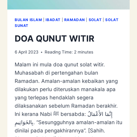
BULAN ISLAM
|
IBADAT
|
RAMADAN
|
SOLAT
|
SOLAT
SUNAT
DOA QUNUT WITIR
6 April 2023
Reading Time:
2
minutes
Malam ini mula doa qunut solat witir.
Muhasabah di pertengahan bulan
Ramadan. Amalan-amalan kebaikan yang
dilakukan perlu diteruskan manakala apa
yang terlepas hendaklah segera
dilaksanakan sebelum Ramadan berakhir.
Ini kerana Nabi ﷺ bersabda: إِنَّمَا الأَعْمَالُ
بِالخَوَاتِيمِ. “Sesungguhnya amalan-amalan itu
dinilai pada pengakhirannya”. [Sahih.