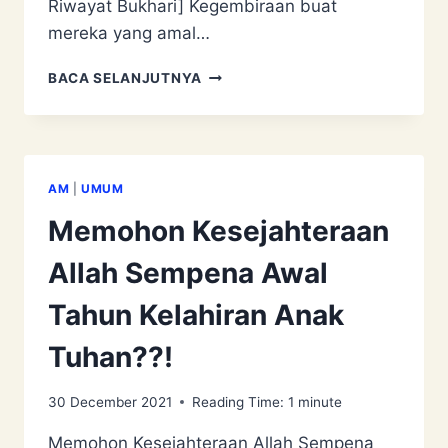
Riwayat Bukhari] Kegembiraan buat
mereka yang amal…
DOA
BACA SELANJUTNYA
QUNUT
WITIR
AM
|
UMUM
Memohon Kesejahteraan
Allah Sempena Awal
Tahun Kelahiran Anak
Tuhan??!
30 December 2021
Reading Time:
1
minute
Memohon Kesejahteraan Allah Sempena