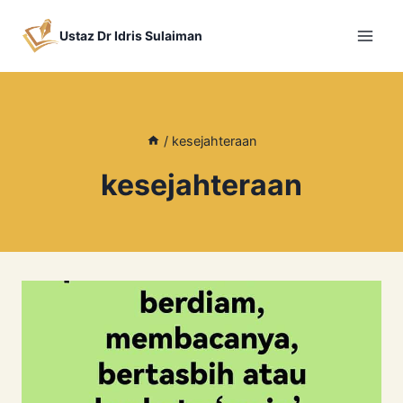
Skip
to
Ustaz Dr Idris Sulaiman
content
/
kesejahteraan
kesejahteraan